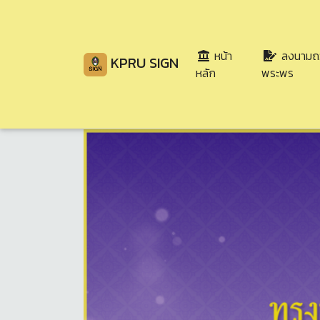
หน้า
ลงนามถ
KPRU SIGN
(current)
หลัก
พระพร
Share
Download
66