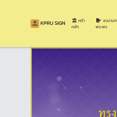
หน้า
ลงนามถ
KPRU SIGN
(current)
หลัก
พระพร
Share
Download
72