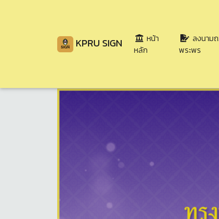
หน้า
ลงนามถ
KPRU SIGN
(current)
หลัก
พระพร
Share
Download
99