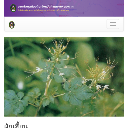
Toggle
navigati
ผักเสี้ยน