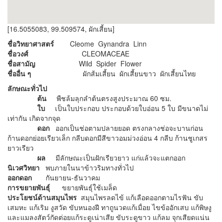
[16.5055083, 99.509574, ผักเสี้ยน]
ชื่อวิทยาศาสตร์
Cleome Gynandra Linn
ชื่อวงศ์
CLEOMACEAE
ชื่อสามัญ
Wild Spider Flower
ชื่ออื่น ๆ
ผักส้มเสี้ยน ผักเสี้ยนขาว ผักเสี้ยนไทย
ลักษณะทั่วไป
ต้น
พืชล้มลุกลำต้นตรงสูงประมาณ 60 ซม.
ใบ
เป็นใบประกอบ ประกอบด้วยใบอ่อน 5 ใบ มีขนาดไม่
เท่ากัน เกิดจากจุด
ดอก
ออกเป็นช่อตามปลายยอด ตรงกลางช่อจะบานก่อน
ก้านดอกย่อยเรียวเล็ก กลีบดอกมีสีขาวอมม่วงอ่อน 4 กลีบ ก้านชูเกสร
ยาวเรียว
ผล
มีลักษณะเป็นฝักเรียวยาว แก่แล้วจะแตกออก
นิเวศวิทยา
พบภายในนาข้าวริมทางทั่วไป
ออกดอก
กันยายน-ธันวาคม
การขยายพันธุ์
ขยายพันธุ์ใช้เมล็ด
ประโยชน์ด้านสมุนไพร
สมุนไพรลดไข้ แก้เลือดออกตามไรฟัน ขับ
เสมหะ แก้เริม งูสวัด ขับหนองฝี ทาถูนวดแก้เมื่อย ไขข้ออักเสบ แก้พิษงู
และแมลงสัตว์กัดต่อยแก้ระดูเน่าเสีย ขับระดูขาว แก้ลม จุกเสียดแน่น