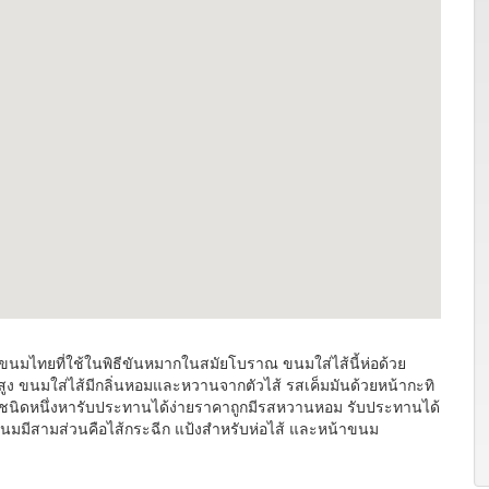
ขนมไทยที่ใช้ในพิธีขันหมากในสมัยโบราณ ขนมใส่ไส้นี้ห่อด้วย
รงสูง ขนมใส่ไส้มีกลิ่นหอมและหวานจากตัวไส้ รสเค็มมันด้วยหน้ากะทิ
านชนิดหนึ่งหารับประทานได้ง่ายราคาถูกมีรสหวานหอม รับประทานได้
มมีสามส่วนคือไส้กระฉีก แป้งสำหรับห่อไส้ และหน้าขนม