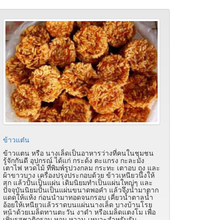
ข้าวแต๋น
ข้าวแตน หรือ นางเล็ดเป็นอาหารว่างที่คนในชุมชน
รู้จักกันดี อุปกรณ์ ได้แก่ กระด้ง ตะแกรง กะละมัง
เตาไฟ หวดไม้ ที่พิมพ์รูปวงกลม กระทะ เตาอบ ถุง และ
ผ้าขาวบาง เครื่องปรุงประกอบด้วย ข้าวเหนียวนึ่งให้
สุก แล้วปั้นเป็นแผ่น เดิมนิยมทำเป็นแผ่นใหญ่ๆ และ
ปัจจุบันนิยมปั้นเป็นแผ่นขนาดพอคำ แล้วจึงนำมาตาก
แดดให้แห้ง ก่อนนำมาทอดจนกรอบ เคี่ยวน้ำตาลน้ำ
อ้อยให้เหนียวแล้วราดบนแผ่นนางเล็ด บางบ้านโรย
หน้าด้วยเมล็ดทานตะวัน งาดำ หรือเมล็ดแตงโม เพื่อ
เพิ่มรสชาติกรอบ หอม หวาน เหมาะสำหรับรับ