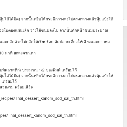
ุ้มไส้ได้มิด) จากนั้นหยิบไส้กระฉีกวางลงไปตรงกลางแล้วหุ้มแป้งให้
วยใบตองแผ่นเล็ก วางไส้ขนมลงไป จากนั้นตักหน้าขนมประมาณ
ะกลัดด้วยไม้กลัดให้เรียบร้อย ตัดปลายเตี่ยวให้เฉียงและยาวพอ
10 นาที ยกลงจากเตา
พ์พลาสติก) ประมาณ 1/2 ของพิมพ์ เตรียมไว้
ุ้มไส้ได้มิด) จากนั้นหยิบไส้กระฉีกวางลงไปตรงกลางแล้วหุ้มแป้งให้
 เตรียมไว้
วยงาม พร้อมเสิร์ฟ
t_recipes/Thai_dessert_kanom_sod_sai_th.html
ecipes/Thai_dessert_kanom_sod_sai_th.html