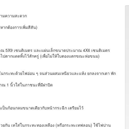
้ตามความสะดวก
ากต้องการเพิ่มสีสัน)
 5X9 เซนติเมตร และแผ่นเล็กขนาดประมาณ 4X6 เซนติเมตร
นำไปตากแดดทิ้งไว้สักครู่ (เพื่อไม่ให้ใบตองแตกขณะห่อขนม)
กระทะด้วยไฟอ่อน ๆ จนส่วนผสมเหนียวและแห้ง ยกลงจากเตา พัก
1 นิ้วใส่ในภาชนะที่มีฝาปิด
เป็นก้อนกลมขนาดเดียวกับหน้ากระฉีก เตรียมไว้
วยกัน เทใส่ในกระทะทองเหลือง (หรือกระทะเทฟลอน) ใช้ไฟปาน