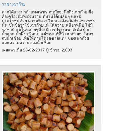
ราชาเฉาก๊วย
หากได้แวะมากำแพงเพชร คนมักจะนึกถึงเฉาก๊วย ซึ่ง
คือเครื่องดื่ม/ของหวาน ที่ทานได้เพลินๆ และมี
ประโยชน์ด้วย ความที่เฉาก๊วยของจังหวัดกำแพงเพชร
นั้น ขึ้นชื่อว่าใช้เฉาก๊วยแท้ ให้ความเหนียวหนึบ ไม่มี
รสชาติ แม้ในหลายๆที่จะมีการปรุงรสชาติเพิ่ม ด้วย
น้ำตาล น้ำผึ้ง หรือนม แต่ของแท้ที่นี่ เฉาก๊วยจะใส่มา
กับน้ำเชื่อม เพื่อให้ทานได้รสชาติแท้ๆ ของเฉาก๊วย
และความหวานของน้ำเชื่อม
เผยแพร่เมื่อ 26-02-2017 ผู้เช้าชม 2,603