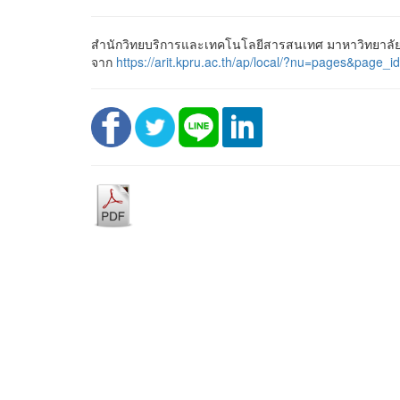
สำนักวิทยบริการและเทคโนโลยีสารสนเทศ มาหาวิทยาลัยร
จาก
https://arit.kpru.ac.th/ap/local/?nu=pages&pa