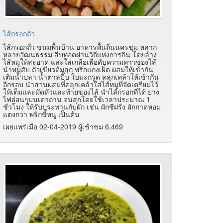
ไส้กรอกถั่ว
ไส้กรอกถั่ว ขนมพื้นบ้าน อาหารพื้นถิ่นนครชุม หลาก
หลายวัฒนธรรม สืบทอดผ่านวิถีแห่งการกิน โดยล้าง
ไส้หมูให้สะอาด และใส่เกลือเพื่อดับความคาวของไส้
นำหมูสับ ถั่วเขียวต้มสุก พริกแกงเผ็ด ผสมให้เข้ากัน
เติมน้ำปลา น้ำตาลปี๊บ ใบมะกรูด คลุกเคล้าให้เข้ากัน
อีกรอบ นำส่วนผสมที่คลุกเคล้าใส่ไส้หมูที่จัดเตรียมไว้
ให้เต็มและมัดหัวและท้ายของไส้ นำไส้กรอกที่ได้ ย่าง
ไฟอ่อนๆบนเตาถ่าน จนสุกโดยใช้เวลาประมาณ 1
ชั่วโมง ให้รับประทานกับผัก เช่น ผักชีฝรั่ง ผักกาดหอม
แตงกวา พริกขี้หนู เป็นต้น
เผยแพร่เมื่อ 02-04-2019 ผู้เช้าชม 6,469