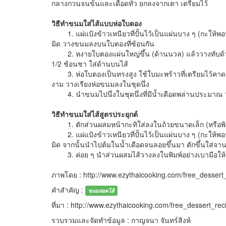
กลางกวนจนข้นและเดือดทั่ว ยกลงจากเตา เตรียมไว้
วิธีทำขนมใส่ไส้แบบห่อใบตอง
1. แผ่แป้งข้าวเหนียวที่ปั้นไว้เป็นแผ่นบาง ๆ (กะให้พอห
มิด วางขนมลงบนใบตองที่ซ้อนกัน
2. หงายใบตองแผ่นใหญ่ขึ้น (ด้านนวล) แล้ววางทับด้
1/2 ช้อนชา ใส่ด้านบนไส้
3. ห่อใบตองเป็นทรงสูง ใช้ใบมะพร้าวที่เตรียมไว้คาดแล
งาม วางเรียงห่อขนมลงในชุดนึ่ง
4. นำขนมไปนึ่งในชุดนึ่งที่มีน้ำเดือดพล่านประมาณ 
วิธีทำขนมใส่ไส้สูตรประยุกต์
1. ตักส่วนผสมหน้ากะทิใส่ลงในถ้วยขนาดเล็ก (หรือพิม
2. แผ่แป้งข้าวเหนียวที่ปั้นไว้เป็นแผ่นบาง ๆ (กะให้พอห
มิด จากนั้นนำไปต้มในน้ำเดือดจนลอยขึ้นมา ตักขึ้นใส่จาน
3. ค่อย ๆ นำส่วนผสมไส้วางลงในพิมพ์อย่างเบามือให้ส
ภาพโดย : http://www.ezythaicooking.com/free_desser
คำสำคัญ :
ขนมสอดไส้
ที่มา : http://www.ezythaicooking.com/free_dessert_r
รวบรวมและจัดทำข้อมูล : กาญจนา จันทร์สิงห์