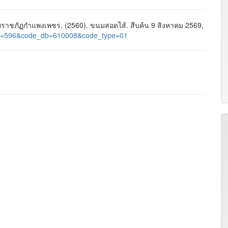
าชภัฏกำแพงเพชร. (2560). ขนมสอดไส้. สืบค้น 9 สิงหาคม 2569,
ge_id=596&code_db=610008&code_type=01