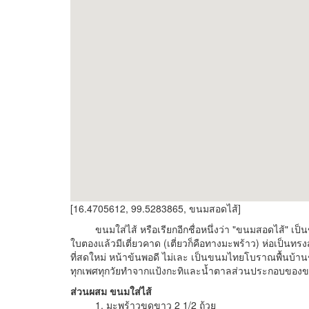
[16.4705612, 99.5283865, ขนมสอดไส้]
ขนมใส่ไส้ หรือเรียกอีกชื่อหนึ่งว่า "ขนมสอดไส้" เป็น
ใบตองแล้วมีเตี่ยวคาด (เตี่ยวก็คือทางมะพร้าว) ห่อเป็นท
ที่สดใหม่ หน้าข้นพอดี ไม่เละ เป็นขนมไทยโบราณพื้นบ้
ทุกเพศทุกวัยทำจากแป้งกะทิและน้ำตาลส่วนประกอบของขน
ส่วนผสม ขนมใส่ไส้
1. มะพร้าวขูดขาว 2 1/2 ถ้วย