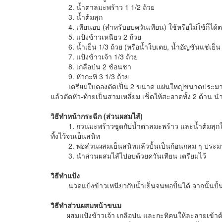
2. น้ำตาลมะพร้าว 1 1/2 ถ้วย
3. น้ำต้มสุก
4. เทียนอบ (สำหรับอบควันเทียน) ใช้หรือไม่ใช้ก็ได
5. แป้งข้าวเหนียว 2 ถ้วย
6. น้ำเย็น 1/3 ถ้วย (หรือน้ำใบเตย, น้ำอัญชันแช่เย็น ห
7. แป้งข้าวเจ้า 1/3 ถ้วย
8. เกลือป่น 2 ช้อนชา
9. หัวกะทิ 3 1/3 ถ้วย
เตรียมใบตองตัดเป็น 2 ขนาด แผ่นใหญ่ขนาดประมาณ
แล้วตัดหัว-ท้ายเป็นสามเหลี่ยม เช็ดให้สะอาดทั้ง 2 ด้าน 
วิธีทำหน้ากระฉีก (ส่วนผสมไส้)
1. กวนมะพร้าวขูดกับน้ำตาลมะพร้าว และน้ำต้มสุกใน
ทิ้งไว้จนเย็นสนิท
2. พอส่วนผสมเย็นสนิทแล้วปั้นเป็นก้อนกลม ๆ ประมาณ 
3. นำส่วนผสมไส้ไปอบด้วยควันเทียน เตรียมไว้
วิธีทำแป้ง
นวดแป้งข้าวเหนียวกับน้ำเย็นจนพอปั้นได้ จากนั้นปั้น
วิธีทำส่วนผสมหน้าขนม
ผสมแป้งข้าวเจ้า เกลือป่น และกะทิคนให้ละลายเข้าด้