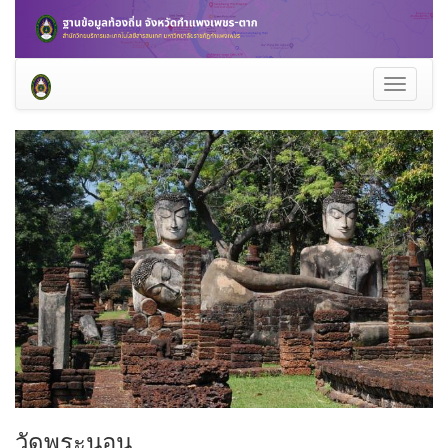
Toggle
navigati
วัดพระนอน