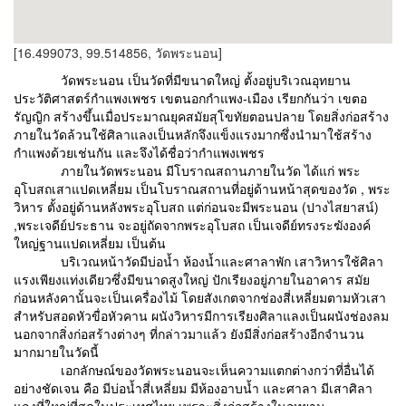
[16.499073, 99.514856, วัดพระนอน]
วัดพระนอน เป็นวัดที่มีขนาดใหญ่ ตั้งอยู่บริเวณอุทยาน
ประวัติศาสตร์กำแพงเพชร เขตนอกกำแพง-เมือง เรียกกันว่า เขตอ
รัญญิก สร้างขึ้นเมื่อประมาณยุคสมัยสุโขทัยตอนปลาย โดยสิ่งก่อสร้าง
ภายในวัดล้วนใช้ศิลาแลงเป็นหลักจึงแข็งแรงมากซึ่งนำมาใช้สร้าง
กำแพงด้วยเช่นกัน และจึงได้ชื่อว่ากำแพงเพชร
ภายในวัดพระนอน มีโบราณสถานภายในวัด ได้แก่ พระ
อุโบสถเสาแปดเหลี่ยม เป็นโบราณสถานที่อยู่ด้านหน้าสุดของวัด , พระ
วิหาร ตั้งอยู่ด้านหลังพระอุโบสถ แต่ก่อนจะมีพระนอน (ปางไสยาสน์)
,พระเจดีย์ประธาน จะอยู่ถัดจากพระอุโบสถ เป็นเจดีย์ทรงระฆังองค์
ใหญ่ฐานแปดเหลี่ยม เป็นต้น
บริเวณหน้าวัดมีบ่อน้ำ ห้องน้ำและศาลาพัก เสาวิหารใช้ศิลา
แรงเพียงแท่งเดียวซึ่งมีขนาดสูงใหญ่ ปักเรียงอยู่ภายในอาคาร สมัย
ก่อนหลังคานั้นจะเป็นเครื่องไม้ โดยสังเกตจากช่องสี่เหลี่ยมตามหัวเสา
สำหรับสอดหัวขื่อหัวคาน ผนังวิหารมีการเรียงศิลาแลงเป็นผนังช่องลม
นอกจากสิ่งก่อสร้างต่างๆ ที่กล่าวมาแล้ว ยังมีสิ่งก่อสร้างอีกจำนวน
มากมายในวัดนี้
เอกลักษณ์ของวัดพระนอนจะเห็นความแตกต่างกว่าที่อื่นได้
อย่างชัดเจน คือ มีบ่อน้ำสี่เหลี่ยม มีห้องอาบน้ำ และศาลา มีเสาศิลา