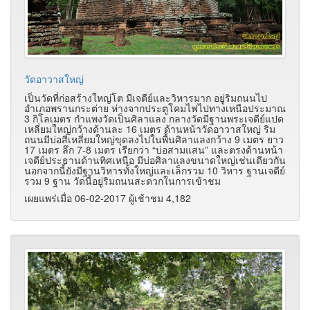
วัดอาวาสใหญ่
เป็นวัดที่ก่อสร้างใหญ่โต มีเจดีย์และวิหารมาก อยู่ริมถนนไป
อำเภอพรานกระต่าย ห่างจากประตูโคมไฟไปทางเหนือประมาณ
3 กิโลเมตร กำแพงวัดเป็นศิลาแลง กลางวัดมีฐานพระเจดีย์แปด
เหลี่ยมใหญ่กว้างด้านละ 16 เมตร ด้านหน้าวัดอาวาสใหญ่ ริม
ถนนมีบ่อสี่เหลี่ยมใหญ่ขุดลงไปในพื้นศิลาแลงกว้าง 9 เมตร ยาว
17 เมตร ลึก 7-8 เมตร เรียกว่า “บ่อสามแสน” และตรงด้านหน้า
เจดีย์ประธานด้านทิศเหนือ มีบ่อศิลาแลงขนาดใหญ่เช่นเดียวกัน
นอกจากนี้ยังมีฐานวิหารทั้งใหญ่และเล็กรวม 10 วิหาร ฐานเจดีย์
รวม 9 ฐาน วัดนี้อยู่ริมถนนสะดวกในการเข้าชม
เผยแพร่เมื่อ 06-02-2017 ผู้เช้าชม 4,182