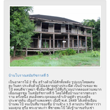
บ้านโบราณสมัยรัชกาลที่ 5
เป็นอาคารไม้ 2 ชั้น สร้างด้วยไม้สักทั้งหลัง รูปแบบไทยผสม
ตะวันตก ประดับด้วยไม้ฉลุลายอย่างประณีต เป็นบ้านของ พะ
โป้ คหบดีชาวพม่า ซึ่งมีอาชีพค้าไม้ที่บริเวณปากคลองสวนหมาก
เมืองนครชุม ในสมัยรัชกาลที่ 5 โดยได้ซื้อบ้านมาจากพระยา
ราม ครั้งหนึ่ง สมเด็จพระจุลจอมเกล้าเจ้าอยู่หัว ทรงเสด็จ
ประพาสต้น เมืองกำแพงเพชร เมื่อปี พ.ศ. 2449 ได้เสด็จเยือน
บ้านพะโป้ จนเป็นที่มาของชื่อ บ้านห้าง ร.5 ตามประวัติกล่าวว่า
มองสุภอ หรือ พระยาตะก่า พี่ชายพะโป้ ได้เข้ามาขอรับเช่า