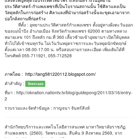
แลงที่ใหญ่ที่สุดในประเทศไทย เพราะสิ่งก่อสร้างในอุทยาน
ประวัติศาสตร์-กำแพงเพชรที่เป็นโบราณสถานนั้น ใช้ศิลาแลงเป็น
วัสดุหลักในการก่อสร้าง ศิลาแลงที่นำมาก่อสร้างนั้นจะขุดเอามาจาก
บ่อใกล้สถานที่ก่อสร้าง
ที่ตั้ง : อุทยานประวัติศาสตร์กำแพงเพชร ตั้งอยู่ทางฝั่งตะวันออก
ของแม่น้ำปิง อำเภอเมือง จังหวัดกำแพงเพชร 62000 ตามทางหลวง
หมายเลข 101 ถึงหลัก กม.ที่ 360 เลี้ยวซ้ายเข้าอุทยานฯ เปิดให้บุคคล
ทั่วไปได้เข้าชมทุกวัน ไม่เว้นวันหยุดราชการและวันหยุดนักขัตฤกษ์
ตั้งแต่เวลา 08.00-17.00 น. หรือสอบถามรายละเอียด เพิ่มเติมได้ที่
โทรศัพท์ 055-711921, 055-712528
ภาพโดย : http://tang581220112.blogspot.com/
คำสำคัญ :
วัดพระนอน
ที่มา : http://oknation.nationtv.tv/blog/guidepong/2011/03/16/entry-
2
รวบรวมและจัดทำข้อมูล : กาญจนา จันทร์สิงห์
สำนักวิทยบริการและเทคโนโลยีสารสนเทศ มาหาวิทยาลัยราชภัฏ
กำแพงเพชร. (2560). วัดพระนอน. สืบค้น 9 สิงหาคม 2569, จาก