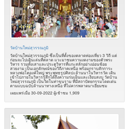
วัดบ้านใหม่สุวรรณภูมิ
วัดบ้านใหม่สุวรรณภูมิ ซึ่งเป็นที่ตั้งของตลาดท่องเที่ยว 3 วิถี แต่
ก่อนจะไปเดินเล่นที่ตลาด แวะมาชมความงดงามของตัวพระ
วิหาร รวมทั้งเสาและประตูวิหารที่แกะสลักอย่างอ่อนช้อย
สวยงาม เป็นเอกลักษณ์ของวิถีภาคเหนือ พร้อมกราบสักการะ
หลวงพ่อโตองค์ใหญ่ พระพุทธรูปศิลปะล้านนาในวิหารวัด เดิน
เข้าไปภายในวิหารรู้สึกได้ถึงความร่มเย็นและเงียบสงบ วัดบ้าน
ใหม่สุวรรณภูมิ เป็นวัดในท่าขุนราม ที่มีสถาปัตยกรรมโดดเด่น
ตามแบบฉบับล้านนาทางเหนือ ที่ไม่ควรพลาดมาเยี่ยมชม
เผยแพร่เมื่อ 30-09-2022 ผู้เช้าชม 1,909