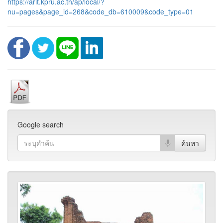
https://arit.kpru.ac.th/ap/local/?
nu=pages&page_id=268&code_db=610009&code_type=01
Google search