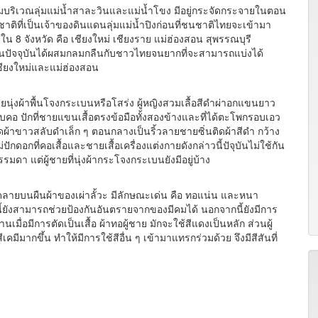
ตามบริเวณลุ่มแม่น้ำสาละวินและแม่น้ำโขง มีอยู่กระจัดกระจายในตอน
ติที่เป็นเจ้าของดินแดนลุ่มแม่น้ำปิงก่อนที่ชนชาติไทยจะเข้ามา
 8 จังหวัด คือ เชียงใหม่ เชียงราย แม่ฮ่องสอน สุพรรณบุรี
นปัจจุบันได้ผสมกลมกลืนกับชาวไทยจนยากที่จะสามารถแบ่งได้
ดเชียงใหม่และแม่ฮ่องสอน
ุ่งผ้าพื้นโจงกระเบนหรือโสร่ง ผู้หญิงสวมเลื้อสีดำผ่าอกแขนยาว
คอ ปักที่ชายแขนเสื้อตรงข้อมือทั้งสองข้างและที่ได้ตะโพกรอบเอว
ิดผ้าขาวสลับดำเล็ก ๆ ตอนกลางเป็นริ้วลายชายซิ่นติดผ้าสีดำ กว้าง
ปักดอกที่คอเสื้อและชายเสื้อเครื่องแต่งกายดังกล่าวนี้ปัจุบันไม่ใช้กัน
มดา แต่ผู้ชายที่นุ่งผ้ากระโจงกระเบนยังมีอยู่บ้าง
ายบนผืนผ้าของเผ่าลั้วะ มีลักษณะเด่น คือ ทอแน่น และหนา
ี้ยังสามารถช่วยป้องกันอันตรายจากของมีคมได้ นอกจากนี้ยังมีการ
อมีการตัดเป็นเสื้อ ผ้าทอผู้ชาย มักจะใช้สีแดงเป็นหลัก ส่วนผู้
เคมีมากขึ้น ทำให้มีการใช้สีอื่น ๆ เข้ามาแทรกร่วมด้วย จึงมีสีสันที่