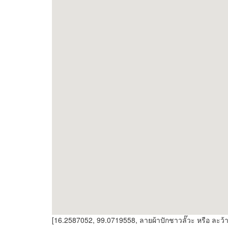
[16.2587052, 99.0719558, ลายผ้าปักชาวลั๊วะ หรือ ละว้า