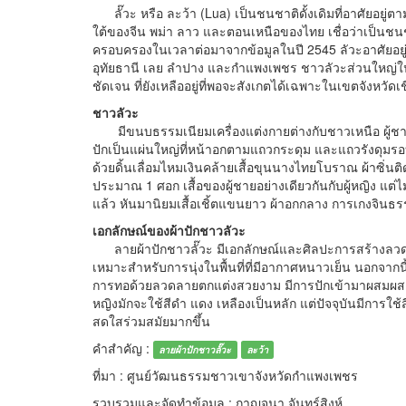
ลั๊วะ หรือ ละว้า (Lua) เป็นชนชาติดั้งเดิมที่อาศัยอยู่
ใต้ของจีน พม่า ลาว และตอนเหนือของไทย เชื่อว่าเป็นชนชา
ครอบครองในเวลาต่อมาจากข้อมูลในปี 2545 ลัวะอาศัยอยู่ใน
อุทัยธานี เลย ลำปาง และกำแพงเพชร ชาวลัวะส่วนใหญ่ใ
ชัดเจน ที่ยังเหลืออยู่ที่พอจะสังเกตได้เฉพาะในเขตจังหวั
ชาวลัวะ
มีขนบธรรมเนียมเครื่องแต่งกายต่างกับชาวเหนือ ผู้ชายน
ปักเป็นแผ่นใหญ่ที่หน้าอกตามแถวกระดุม และแถวรังดุมรอบ
ด้วยดิ้นเลื่อมไหมเงินคล้ายเสื้อขุนนางไทยโบราณ ผ้าซิ่นต
ประมาณ 1 ศอก เสื้อของผู้ชายอย่างเดียวกันกับผู้หญิง แต่ไม่
แล้ว หันมานิยมเสื้อเชิ้ตแขนยาว ผ้าอกกลาง การเกงจินธรรร
เอกลักษณ์ของผ้าปักชาวลัวะ
ลายผ้าปักชาวลั๊วะ มีเอกลักษณ์และศิลปะการสร้างลวดล
เหมาะสำหรับการนุ่งในพื้นที่ที่มีอากาศหนาวเย็น นอกจากน
การทอด้วยลวดลายตกแต่งสวยงาม มีการปักเข้ามาผสมผสานเมื่
หญิงมักจะใช้สีดำ แดง เหลืองเป็นหลัก แต่ปัจจุบันมีการใช้สี
สดใสร่วมสมัยมากขึ้น
คำสำคัญ :
ลายผ้าปักชาวลั๊วะ
ละว้า
ที่มา : ศูนย์วัฒนธรรมชาวเขาจังหวัดกำแพงเพชร
รวบรวมและจัดทำข้อมูล : กาญจนา จันทร์สิงห์