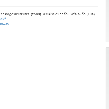
ชภัฏกำแพงเพชร. (2568). ลายผ้าปักชาวลั๊วะ หรือ ละว้า (Lua).
cal/?
pe=05