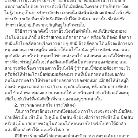
เกร่ทั่ง การอั๊วเน้งไซใย่ ซึ่งการอั๊วเน้งแตกต่างกันออกไป การรักษาก็
แตกต่างกันไปด้วย การจะอั๊วเน้งได้เมื่อมีคนในครอบครัวเจ็บป่วยโดย
ไม่รู้สาเหตุเป็นการรักษาอีกประเภทหนึ่ง ดังนั้นม้งมักจะนิยมอั๊วเน้งเพื่อ
การเรียก ขวัญที่หายไปหรือมีผีพาไปให้กลับคืนมาเท่านั้น ซึ่งม้งเชื่อ
ว่าการเจ็บป่วยเกิดจากขวัญที่อยู่ในตัวหายไป
มีวิธีการรักษาดังนี้ เวลาอั๊วเน้งหรือทำผีนั้น คนที่เป็นพ่อหมอจะ
เริ่มไปนั่งบนเก้าอี้ แล้วร่ายเวทมนต์คาถาต่าง ๆ พร้อมกับติดต่อ สื่อสาร
กับผีแล้วไปคลี่คลายเรื่องราวต่าง ๆ กับผี ถ้าคลี่คลายได้แล้วจะมีการฆ่า
หมู แต่ก่อนจะฆ่าหมูนั้น จะต้องให้คนไข้ไปนั่งอยู่ข้างหลังพ่อหมอ แล้ว
ผูกข้อมือ จากนั้นนำหมูมาไว้ข้างหลังคนไข้ แล้วพ่อหมอจะสั่งให้ฆ่าหมู
การที่จะฆ่าหมูได้นั้นจะต้องมีคนหนึ่งซึ่งเป็นตัวแทนของพ่อหมอ และ
สามารถฟังเรื่องราวของการอั๊วเน้งได้ รู้ว่าตอนนี้พ่อหมอต้องการอะไร
หรือสั่งให้ทำอะไร เมื่อพ่อหมอสั่งลงมา คนที่เป็นตัวแทนต้องบอกกับ
คนในครอบครัว ให้ทำตามคำบอกกล่าวของพ่อหมอ เมื่อสั่งให้ห่าหมูก็
ต้องนำหมูมาฆ่าแล้วจะนำกัวะมาจุมกับเลือดหมู พร้อมกับมาปะที่หลัง
คนไข้ แล้วพ่อ หมอจะเป่าเวทมนต์ให้ จากนั้นจะนำกัวะไปจุมเลือดหมู
เพื่อไปเซ่นไหว้ที่ผนังที่เป็นที่รวมของของบูชาเหล่านั้น
2. การรักษาคนตกใจ (การไซ่เจง)
เป็นการรักษาอีกประเภทหนึ่งของม้ง การไซ่เจงจะกระทำเมื่อมีคน
ป่วยที่ตัวเย็น เท้าเย็น ใบหูเย็น มือเย็น ซึ่งม้งเชื่อว่าการที่เท้าเย็น มือเย็น
หรือตัวเย็น เกิดจากขวัญในตัวคนได้หล่นหายไป หรือไปทำให้ผีกลัว
แล้วผีก็แกล้งทำให้บุคคลนั้นไม่สบาย
มีวิธีการรักษาดังนี้ พ่อหมอจะนำเอาขิงมานวดตามเส้นประสาท