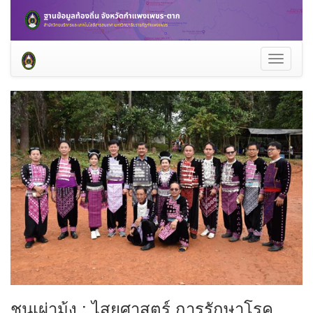
Toggle
navigati
ชนเผ่าม้ง : ไสยศาสตร์ การรักษาโรค