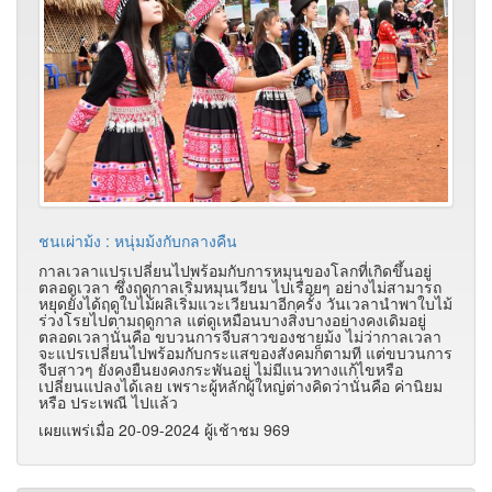
ชนเผ่าม้ง : หนุ่มม้งกับกลางคืน
กาลเวลาแปรเปลี่ยนไปพร้อมกับการหมุนของโลกที่เกิดขึ้นอยู่
ตลอดเวลา ซึ่งฤดูกาลเริ่มหมุนเวียน ไปเรื่อยๆ อย่างไม่สามารถ
หยุดยั้งได้ฤดูใบไม้ผลิเริ่มแวะเวียนมาอีกครั้ง วันเวลานำพาใบไม้
ร่วงโรยไปตามฤดูกาล แต่ดูเหมือนบางสิ่งบางอย่างคงเดิมอยู่
ตลอดเวลานั่นคือ ขบวนการจีบสาวของชายม้ง ไม่ว่ากาลเวลา
จะแปรเปลี่ยนไปพร้อมกับกระแสของสังคมก็ตามที แต่ขบวนการ
จีบสาวๆ ยังคงยืนยงคงกระพันอยู่ ไม่มีแนวทางแก้ไขหรือ
เปลี่ยนแปลงได้เลย เพราะผู้หลักผู้ใหญ่ต่างคิดว่านั่นคือ ค่านิยม
หรือ ประเพณี ไปแล้ว
เผยแพร่เมื่อ 20-09-2024 ผู้เช้าชม 969