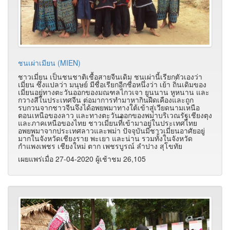
ชนเผ่าเมียน (MIEN)
ชาวเมี่ยน เป็นชนชาติเชื้อสายจีนเดิม ชนเผ่านี้เรียกตัวเองว่า
เมี่ยน ซึ่งแปลว่า มนุษย์ มีชื่อเรียกอีกชื่อหนึ่งว่า เย้า ถิ่นเดิมของ
เมี่ยนอยู่ทางตะวันออกของมณฑลไกวเจา ยูนนาน หูหนาน และ
กวางสีในประเทศจีน ต่อมาการทำมาหากินฝืดเคืองและถูก
รบกวนจากชาวจีนจึงได้อพยพมาทางใต้เข้าสู่เวียดนามเหนือ
ตอนเหนือของลาว และทางตะวันออกของพม่าบริเวณรัฐเชียงตุง
และภาคเหนือของไทย ชาวเมี่ยนที่ี่เข้ามาอยู่ในประเทศไทย
อพยพมาจากประเทศลาวและพม่า ปัจจุบันมีชาวเมี่ยนอาศัยอยู่
มากในจังหวัดเชียงราย พะเยา และน่าน รวมทั้งในจังหวัด
กำแพงเพชร เชียงใหม่ ตาก เพชรบูรณ์ ลำปาง สุโขทัย
เผยแพร่เมื่อ 27-04-2020 ผู้เช้าชม 26,105