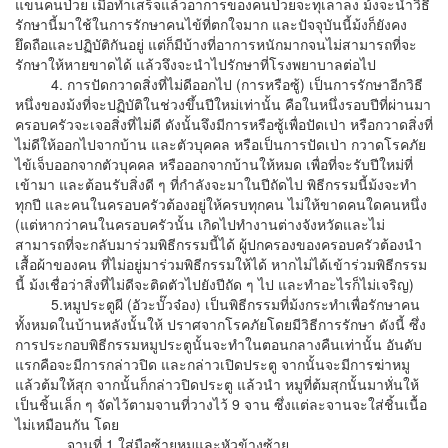
แขนคนป่วย เมื่อทำเสร็จแล้วอาการของคนป่วยจะทุเลาลง ม้งจะนำวิธี
รักษานี้มาใช้ในการรักษาคนไข้ที่ตกใจมาก และปัจจุบันนี้ม้งก็ยังคง
ยึดถือและปฏิบัติกันอยู่ แต่ก็มีบ้างที่อาการหนักมากจนไม่สามารถที่จะ
รักษาให้หายขาดได้ แล้วจึงจะนำไปรักษาที่โรงพยาบาลต่อไป
4. การปัดกวาดสิ่งที่ไม่ดีออกไป (การหรือซู้) เป็นการรักษาอีกวิธี
หนึ่งของม้งที่จะปฏิบัติในช่วงขึ้นปีใหม่เท่านั้น คือในหนึ่งรอบปีที่ผ่านมา
ครอบครัวจะเจอสิ่งที่ไม่ดี ดังนั้นจึงมีการหรือซู้เพื่อปัดเป่า หรือกวาดสิ่งที่
ไม่ดีให้ออกไปจากบ้าน และตัวบุคคล หรือเป็นการปัดเป่า กวาดโรคภัย
ไข้เจ็บออกจากตัวบุคคล หรือออกจากบ้านให้หมด เพื่อที่จะรับปีใหม่ที่
เข้ามา และต้อนรับสิ่งดี ๆ ที่กำลังจะมาในปีถัดไป พิธีกรรมนี้ม้งจะทำ
ทุกปี และคนในครอบครัวต้องอยู่ให้ครบทุกคน ไม่ให้ขาดคนใดคนหนึ่ง
(แต่หากว่าคนในครอบครัวนั้น เกิดไปทำงานต่างจังหวัดและไม่
สามารถที่จะกลับมาร่วมพิธีกรรมนี้ได้ ผู้ปกครองของครอบครัวต้องนำ
เสื้อผ้าของคน ที่ไม่อยู่มาร่วมพิธีกรรมให้ได้ หากไม่ได้เข้าร่วมพิธีกรรม
นี้ ม้งเชื่อว่าสิ่งที่ไม่ดีจะติดตัวไปยังปีถัด ๆ ไป และทำอะไรก็ไม่เจริญ)
5.หมูประตูผี (อัวะบั๊วจ๋อง) เป็นพิธีกรรมที่ม้งกระทำเพื่อรักษาคน
ทั้งหมดในบ้านหลังนั้นให้ ปราศจากโรคภัยโดยมีวิธีการรักษา ดังนี้ ซึ่ง
การประกอบพิธีกรรมหมูประตูนั้นจะทำในตอนกลางคืนเท่านั้น อันดับ
แรกคือจะมีการกล่าวปิด และกล่าวเปิดประตู จากนั้นจะมีการฆ่าหมู
แล้วต้มให้สุก จากนั้นก็กล่าวปิดประตู แล้วนำ หมูที่ต้มสุกนั้นมาหั่นให้
เป็นชิ้นเล็ก ๆ จัดไว้ตามจานที่วางไว้ 9 จาน ซึ่งแต่ละจานจะใส่ชิ้นเนื้อ
ไม่เหมือนกัน โดย
จานที่ 1 ใส่มือซ้ายหมูและหัวข้างซ้าย