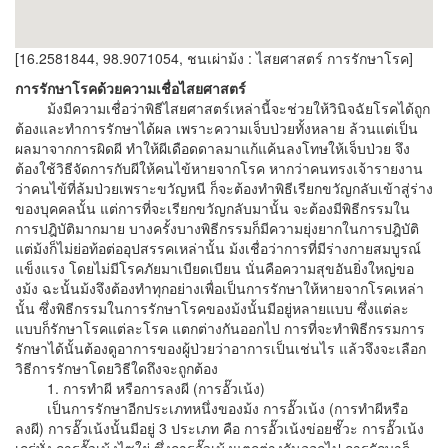
[16.2581844, 98.9071054, ชนเผ่าม้ง : ไสยศาสตร์ การรักษาโรค]
การรักษาโรคด้วยความเชื่อไสยศาสตร์
ม้งมีความเชื่อว่าพิธีไสยศาสตร์เหล่านี้จะช่วยให้วินิจฉัยโรคได้ถูก
ต้องและทำการรักษาได้ผล เพราะความเจ็บป่วยทั้งหลาย ล้วนแต่เป็น
ผลมาจากการผิดผี ทำให้ผีเดือดดาลมาแก้แค้นลงโทษให้เจ็บป่วย จึง
ต้องใช้วิธีจัดการกับผีให้คนไข้หายจากโรค หากว่าคนทรงเจ้ารายงาน
ว่าคนไข้ที่ล้มป่วยเพราะขวัญหนี ก็จะต้องทำพิธีเรียกขวัญกลับเข้าสู่ร่าง
ของบุคคลนั้น แต่การที่จะเรียกขวัญกลับมานั้น จะต้องมีพิธีกรรมใน
การปฎิบัติมากมาย บางครั้งบางพิธีกรรมก็มีความยุ่งยากในการปฎิบัติ
แต่ม้งก็ไม่ย่อท้อต่ออุปสรรคเหล่านั้น ม้งเชื่อว่าการที่มีร่างกายสมบูรณ์
แข็งแรง โดยไม่มีโรคภัยมาเบียดเบียน นั่นคือความสุขอันยิ่งใหญ่ขอ
งม้ง ฉะนั้นม้งจึงต้องทำทุกอย่างเพื่อเป็นการรักษาให้หายจากโรคเหล่า
นั้น ซึ่งพิธีกรรมในการรักษาโรคของม้งนั้นมีอยู่หลายแบบ ซึ่งแต่ละ
แบบก็รักษาโรคแต่ละโรค แตกต่างกันออกไป การที่จะทำพิธีกรรมการ
รักษาได้นั้นต้องดูอาการของผู้ป่วยว่าอาการเป็นเช่นไร แล้วจึงจะเลือก
วิธีการรักษาโดยวิธีใดถึงจะถูกต้อง
1. การทำผี หรือการลงผี (การอั๊วเน้ง)
เป็นการรักษาอีกประเภทหนึ่งของม้ง การอั๊วเน้ง (การทำผีหรือ
ลงผี) การอั๊วเน้งนั้นมีอยู่ 3 ประเภท คือ การอั๊วเน้งข่อยชั๊วะ การอั๊วเน้ง