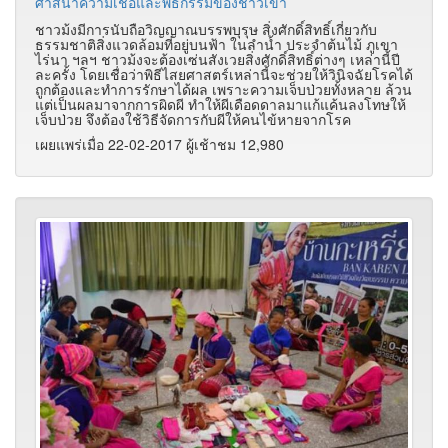
ศาสนาความเชื่อและพิธีกรรมของชาวเขา
ชาวม้งมีการนับถือวิญญาณบรรพบุรุษ สิ่งศักดิ์สิทธิ์เกี่ยวกับ
ธรรมชาติสิ่งแวดล้อมที่อยู่บนฟ้า ในลำน้ำ ประจำต้นไม้ ภูเขา
ไร่นา ฯลฯ ชาวม้งจะต้องเซ่นสังเวยสิ่งศักดิ์สิทธิ์ต่างๆ เหล่านี้ปี
ละครั้ง โดยเชื่อว่าพิธีไสยศาสตร์เหล่านี้จะช่วยให้วินิจฉัยโรคได้
ถูกต้องและทำการรักษาได้ผล เพราะความเจ็บป่วยทั้งหลาย ล้วน
แต่เป็นผลมาจากการผิดผี ทำให้ผีเดือดดาลมาแก้แค้นลงโทษให้
เจ็บป่วย จึงต้องใช้วิธีจัดการกับผีให้คนไข้หายจากโรค
เผยแพร่เมื่อ 22-02-2017 ผู้เช้าชม 12,980