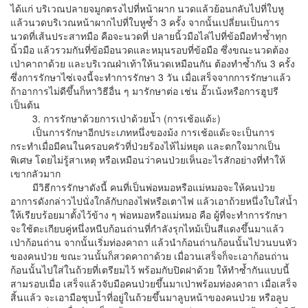
ได้แก่ บริเวณปลายจมูกตรงไปที่หน้าผาก นวดแล้วย้อนกลับไปที่ใบหู
แล้วนวดบริเวณหน้าผากไปที่ใบหูซ้ำ 3 ครั้ง จากนั้นเปลี่ยนเป็นการ
นวดที่เส้นประสาทมือ คือจะนวดที่ ปลายนิ้วมือไล่ไปที่ข้อมือทำซ้ำทุก
นิ้วมือ แล้วรวมกันที่ข้อมือนวดและหมุนรอบที่ข้อมือ ซึ่งขณะนวดต้อง
เป่าคาถาด้วย และบริเวณฝ่าเท้าให้นวดเหมือนกัน ต้องทำซ้ำกัน 3 ครั้ง
ซึ่งการรักษาไซ่เจงนี้จะทำการรักษา 3 วัน เมื่อเสร็จจากการรักษาแล้ว
ถ้าอาการไม่ดีขึ้นก็หาวิธีอื่น ๆ มารักษาต่อ เช่น อั๊วเน้งหรือการฮูปรี
เป็นต้น
3. การรักษาด้วยการเป่าด้วยน้ำ (การเช้อแด้ะ)
เป็นการรักษาอีกประเภทหนึ่งของม้ง การเช้อแด้ะจะเป็นการ
กระทำเมื่อมีคนในครอบครัวที่ป่วยร้องไห้ไม่หยุด และตกใจมากเป็น
พิเศษ โดยไม่รู้สาเหตุ หรือเหมือนว่าคนป่วยเห็นอะไรสักอย่างที่ทำให้
เขากลัวมาก
มีวิธีการรักษาดังนี้ คนที่เป็นพ่อหมอหรือแม่หมอจะให้คนป่วย
อาการดังกล่าวไปนั่งใกล้กับกองไฟหรือเตาไฟ แล้วเอาถ้วยหนึ่งใบใส่น้ำ
ให้เรียบร้อยมาตั้งไว้ข้าง ๆ พ่อหมอหรือแม่หมอ คือ ผู้ที่จะทำการรักษา
จะใช้ตะเกียบคู่หนึ่งหนีบก้อนถ่านที่กำลังรุกไหม้เป็นสีแดงขึ้นมาแล้ว
เป่าก้อนถ่าน จากนั้นเริ่มท่องคาถา แล้วนำก้อนถ่านก้อนนั้นไปวนบนหัว
ของคนป่วย ขณะวนนั้นก็สวดคาถาด้วย เมื่อวนเสร็จก็จะเอาก้อนถ่าน
ก้อนนั้นไปใส่ในถ้วยที่เตรียมไว้ พร้อมกับปิดฝาด้วย ให้ทำซ้ำกันแบบนี้
สามรอบเมื่อ เสร็จแล้วจับมือคนป่วยขึ้นมาเป่าพร้อมท่องคาถา เมื่อเสร็จ
สิ้นแล้ว จะเอามือชุบน้ำที่อยู่ในถ้วยขึ้นมาลูบหน้าของคนป่วย หรือลูบ