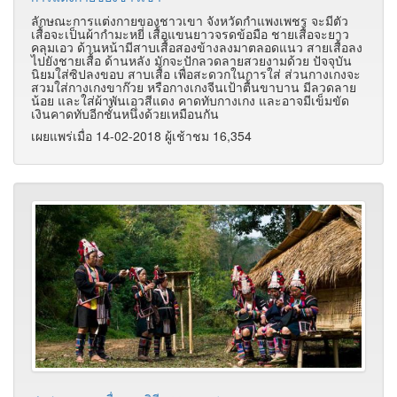
ลักษณะการแต่งกายของชาวเขา จังหวัดกำแพงเพชร จะมีตัว
เสื้อจะเป็นผ้ากำมะหยี่ เสื้อแขนยาวจรดข้อมือ ชายเสื้อจะยาว
คลุมเอว ด้านหน้ามีสาบเสื้อสองข้างลงมาตลอดแนว สายเสื้อลง
ไปยังชายเสื้อ ด้านหลัง มักจะปักลวดลายสวยงามด้วย ปัจจุบัน
นิยมใส่ซิปลงขอบ สาบเสื้อ เพื่อสะดวกในการใส่ ส่วนกางเกงจะ
สวมใส่กางเกงขาก๊วย หรือกางเกงจีนเป้าตื้นขาบาน มีลวดลาย
น้อย และใส่ผ้าพันเอวสีแดง คาดทับกางเกง และอาจมีเข็มขัด
เงินคาดทับอีกชั้นหนึ่งด้วยเหมือนกัน
เผยแพร่เมื่อ 14-02-2018 ผู้เช้าชม 16,354