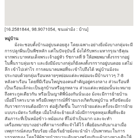
[16.2581844, 98.9071054, ชนเผ่าม้ง : บ้าน]
หมู่บ้าน
ม้งจะชอบตั้งบ้านอยู่บนดอยสูง โดยเฉพาะอย่างยิ่งม้งบางกลุ่มจะมี
การปลูกฝิ่นเป็นพืชหลัก แต่ในปัจจุบันนี้ ม้งได้รับพระมหากรุณาธิคุณ
จากพระบาทสมเด็จพระเจ้าอยู่หัว รัชกาลที่ 9 ให้อพยพมาตั้งรกรากอยู่
ในพื้นราบลุ่มเขา และยังมีม้งบางกลุ่มก็ยังคงตั้งรกรากอยู่บนดอย แต่ไม่
ลึก เข้าไปเท่าไร การคมนาคมพอที่จะเข้าไปถึงได้ หมู่บ้านม้งจะ
ประกอบด้วยกลุ่มเรือนหลายๆหย่อมแต่ละหย่อมจะมีบ้านราวๆ 7-8
หลังคาเรือน โดยที่มีเรือนใหญ่ของคนสำคัญอยู่ตรงกลาง ส่วนเรือนที่
เป็นเรือนเล็กจะเป็นลูกบ้านหรือลูกหลาน ส่วนแต่ละหย่อมนั้นจะหมาย
ถึงตระกูลเดียวกัน หรือเป็นญาติพี่น้องกันนั่นเอง ม้งจะมีการย้ายบ้าน
เมื่อมีโรคระบาด หรือมีเหตุการณ์ที่ร้ายแรงเกิดกับหมู่บ้าน หรือขัดแย้ง
กับราชการจนต้องมีการ ต่อสู้เกิดขึ้น ในการย้ายแต่ละครั้งจะมีการย้าย
แบบระมัดระวังที่สุด เมื่อใกล้จะย้ายแล้วม้งมีการขุดหลุมเพื่อที่จะฝัง
สัมภาระที่เป็นหม้อข้าว-หม้อแกง ที่ไม่จำเป็นมาก และจะทำ
เครื่องหมายบางอย่างที่สามารถที่จะจำได้ไว้ เพื่อย้อนกลับมาเอาเมื่อ
เหตุการณ์สงบเรียบร้อย เมื่อเริ่มย้ายม้งจะนำม้า เป็นพาหนะในการ
บรรทุกของ โดยให้ผู้ชายนำขบวนเดินทางพร้อมกับแผ้วถางทางเดินให้