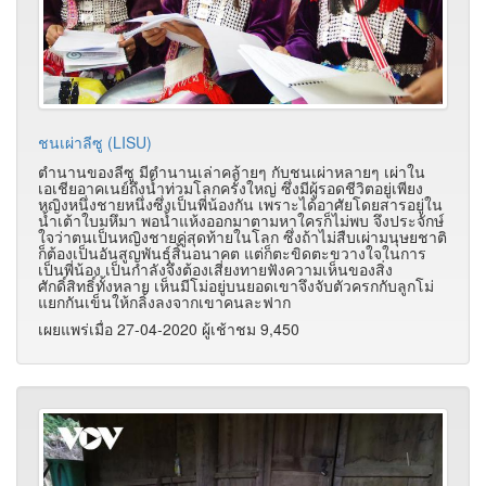
ชนเผ่าลีซู (LISU)
ตำนานของลีซู มีตำนานเล่าคล้ายๆ กับชนเผ่าหลายๆ เผ่าใน
เอเชียอาคเนย์ถึงน้ำท่วมโลกครั้งใหญ่ ซึ่งมีผู้รอดชีวิตอยู่เพียง
หญิงหนึ่งชายหนึ่งซึ่งเป็นพี่น้องกัน เพราะได้อาศัยโดยสารอยู่ใน
น้ำเต้าใบมหึมา พอน้ำแห้งออกมาตามหาใครก็ไม่พบ จึงประจักษ์
ใจว่าตนเป็นหญิงชายคู่สุดท้ายในโลก ซึ่งถ้าไม่สืบเผ่ามนุษยชาติ
ก็ต้องเป็นอันสูญพันธุ์สิ้นอนาคต แต่ก็ตะขิดตะขวางใจในการ
เป็นพี่น้อง เป็นกำลังจึงต้องเสี่ยงทายฟังความเห็นของสิ่ง
ศักดิ์สิทธิ์ทั้งหลาย เห็นมีโม่อยู่บนยอดเขาจึงจับตัวครกกับลูกโม่
แยกกันเข็นให้กลิ้งลงจากเขาคนละฟาก
เผยแพร่เมื่อ 27-04-2020 ผู้เช้าชม 9,450