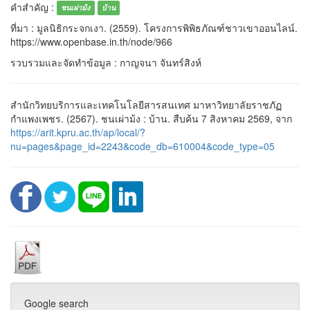
คำสำคัญ :
ชนเผ่าม้ง
บ้าน
ที่มา : มูลนิธิกระจกเงา. (2559). โครงการพิพิธภัณฑ์ชาวเขาออนไลน์.
https://www.openbase.in.th/node/966
รวบรวมและจัดทำข้อมูล : กาญจนา จันทร์สิงห์
สำนักวิทยบริการและเทคโนโลยีสารสนเทศ มาหาวิทยาลัยราชภัฏ
กำแพงเพชร. (2567). ชนเผ่าม้ง : บ้าน. สืบค้น 7 สิงหาคม 2569, จาก
https://arit.kpru.ac.th/ap/local/?
nu=pages&page_id=2243&code_db=610004&code_type=05
Google search