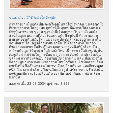
ชนเผ่าม้ง : วิถีชีวิตม้งในปัจจุบัน
ภาพสวยงามในอดีตที่ยังคงตรึงอยู่ในหัวใจม้งทุกคน นั่นคือชุดม้ง
ที่ยายชราสวมใส่อยู่ เป็นชุดม้งที่ม้งทุกคนต้องสวมใส่ตลอด แต่
ปัจจุบันภาพสวย ๆ งาม ๆ เหล่านี้เริ่มสูญหายไปจากสังคมม้ง
ส่วนใหญ่จะพบภาพที่สวยในแบบฉบับปัจจุบันนี้ คือ ภาพสองตา
ยาย แต่งชุดทันสมัยใหม่ แม้ว่าจะเป็นชุดลำลองอยู่บ้านเท่านั้น
แต่เมื่อสวมใส่แล้วรู้สึกสบายมากขึ้น ไม่ต้องลำบากในเวลา
ทำความสะอาดเสื้อผ้า เป็นเหตุผลประการหนึ่งที่ม้งต้องปรับ
เปลี่ยนตัวเอง ให้มานุ่งเสื้อผ้าสมัยใหม่ เนื่องจากเสื้อผ้าชุดม้งนั้น
ต้องเสียค่าใช้จ่ายในการซื้อมากกว่า และต้องนำมาตัดเย็บเป็น
ชุดใหม่ กว่าที่จะตัดเย็บเรียบร้อยใช้เวลานาน และเสื้อผ้าม้งนั้น
มีความหนามาก ดังนั้นเวลาสวมใส่หน้าร้อนจะยิ่งเพิ่มความร้อน
มากยิ่งขึ้น จึงเป็นเหตุผลในการปรับเปลี่ยนตัวเอง และอีกเหตุผล
หนึ่ง คือเวลาเข้าสังคมกับคนอื่นแล้ว ไม่ได้รับการยอมรับ ดังนั้น
ม้งจึงต้องมีการปรับเปลี่ยนตัวเอง เพื่อให้เข้ากับสภาพแวดล้อม
มากขึ้น
เผยแพร่เมื่อ 23-09-2024 ผู้เช้าชม 1,933