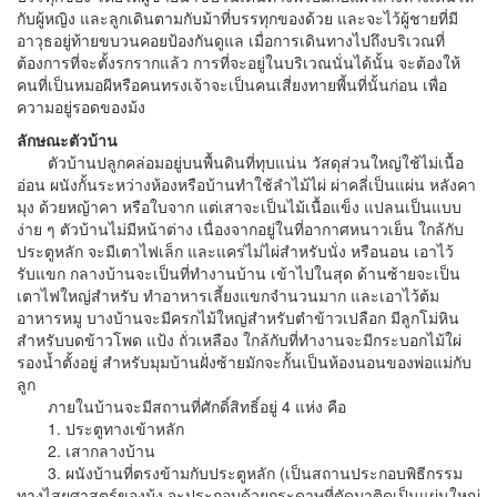
กับผู้หญิง และลูกเดินตามกับม้าที่บรรทุกของด้วย และจะไว้ผู้ชายที่มี
อาวุธอยู่ท้ายขบวนคอยป้องกันดูแล เมื่อการเดินทางไปถึงบริเวณที่
ต้องการที่จะตั้งรกรากแล้ว การที่จะอยู่ในบริเวณนั่นได้นั้น จะต้องให้
คนที่เป็นหมอผีหรือคนทรงเจ้าจะเป็นคนเสี่ยงทายพี้นที่นั้นก่อน เพื่อ
ความอยู่รอดของม้ง
ลักษณะตัวบ้าน
ตัวบ้านปลูกคล่อมอยู่บนพื้นดินที่ทุบแน่น วัสดุส่วนใหญ่ใช้ไม่เนื้อ
อ่อน ผนังกั้นระหว่างห้องหรือบ้านทำใช้ลำไม้ไผ่ ผ่าคลี่เป็นแผ่น หลังคา
มุง ด้วยหญ้าคา หรือใบจาก แต่เสาจะเป็นไม้เนื้อแข็ง แปลนเป็นแบบ
ง่าย ๆ ตัวบ้านไม่มีหน้าต่าง เนื่องจากอยู่ในที่อากาศหนาวเย็น ใกล้กับ
ประตูหลัก จะมีเตาไฟเล็ก และแคร่ไม่ไผ่สำหรับนั่ง หรือนอน เอาไว้
รับแขก กลางบ้านจะเป็นที่ทำงานบ้าน เข้าไปในสุด ด้านซ้ายจะเป็น
เตาไฟใหญ่สำหรับ ทำอาหารเลี้ยงแขกจำนวนมาก และเอาไว้ต้ม
อาหารหมู บางบ้านจะมีครกไม้ใหญ่สำหรับตำข้าวเปลือก มีลูกโม่หิน
สำหรับบดข้าวโพด แป้ง ถั่วเหลือง ใกล้กับที่ทำงานจะมีกระบอกไม้ใผ่
รองน้ำตั้งอยู่ สำหรับมุมบ้านฝั่งซ้ายมักจะกั้นเป็นห้องนอนของพ่อแม่กับ
ลูก
ภายในบ้านจะมีสถานที่ศักดิ์สิทธิ์อยู่ 4 แห่ง คือ
1. ประตูทางเข้าหลัก
2. เสากลางบ้าน
3. ผนังบ้านที่ตรงข้ามกับประตูหลัก (เป็นสถานประกอบพิธีกรรม
ทางไสยศาสตร์ของม้ง จะประกอบด้วยกระดาษที่ตัดมาติดเป็นแผ่นใหญ่