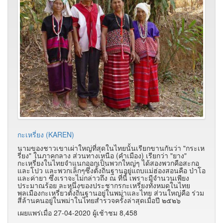
กะเหรี่ยง (KAREN)
นามของชาวเขาเผ่าใหญ่ที่สุดในไทยนั้นเรียกขานกันว่า "กระเห
รี่ยง" ในภาคกลาง ส่วนทางเหนือ (คำเมือง) เรียกว่า "ยาง"
กะเหรี่ยงในไทยจำแนกออกเป็นพวกใหญ่ๆ ได้สองพวกคือสะกอ
และโปว และพวกเล็กๆซึ่งตั้งถิ่นฐานอยู่แถบแม่ฮ่องสอนคือ ป่าโอ
และค่ายา ซึ่งเราจะไม่กล่าวถึง ณ ที่นี้ เพราะมีจำนวนเพียง
ประมาณร้อย ละหนึ่งของประชากรกะเหรี่ยงทั้งหมดในไทย
พลเมืองกะเหรี่ยวตั้งถิ่นฐานอยู่ในพม่าและไทย ส่วนใหญ่คือ ร่วม
สี่ล้านคนอยู่ในพม่าในไทยสำรวจครั้งล่าสุดเมื่อปี ๒๕๒๖
เผยแพร่เมื่อ 27-04-2020 ผู้เช้าชม 8,458