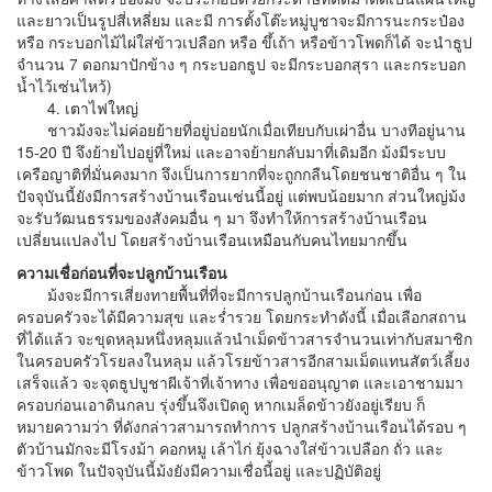
และยาวเป็นรูปสี่เหลี่ยม และมี การตั้งโต๊ะหมู่บูชาจะมีการนะกระป๋อง
หรือ กระบอกไม้ไผ่ใส่ข้าวเปลือก หรือ ขึ้เถ้า หรือข้าวโพดก็ได้ จะนำธูป
จำนวน 7 ดอกมาปักข้าง ๆ กระบอกธูป จะมีกระบอกสุรา และกระบอก
น้ำไว้เซ่นไหว้)
4. เตาไฟใหญ่
ชาวม้งจะไม่ค่อยย้ายที่อยู่บ่อยนักเมื่อเทียบกับเผ่าอื่น บางทีอยู่นาน
15-20 ปี จึงย้ายไปอยู่ที่ใหม่ และอาจย้ายกลับมาที่เดิมอีก ม้งมีระบบ
เครือญาติที่มั่นคงมาก จึงเป็นการยากที่จะถูกกลืนโดยชนชาติอื่น ๆ ใน
ปัจจุบันนี้ยังมีการสร้างบ้านเรือนเช่นนี้อยู่ แต่พบน้อยมาก ส่วนใหญ่ม้ง
จะรับวัฒนธรรมของสังคมอื่น ๆ มา จึงทำให้การสร้างบ้านเรือน
เปลี่ยนแปลงไป โดยสร้างบ้านเรือนเหมือนกับคนไทยมากขึ้น
ความเชื่อก่อนที่จะปลูกบ้านเรือน
ม้งจะมีการเสี่ยงทายพื้นที่ที่จะมีการปลูกบ้านเรือนก่อน เพื่อ
ครอบครัวจะได้มีความสุข และร่ำรวย โดยกระทำดังนี้ เมื่อเลือกสถาน
ที่ได้แล้ว จะขุดหลุมหนึ่งหลุมแล้วนำเม็ดข้าวสารจำนวนเท่ากับสมาชิก
ในครอบครัวโรยลงในหลุม แล้วโรยข้าวสารอีกสามเม็ดแทนสัตว์เลี้ยง
เสร็จแล้ว จะจุดธูปบูชาผีเจ้าที่เจ้าทาง เพื่อขออนุญาต และเอาชามมา
ครอบก่อนเอาดินกลบ รุ่งขึ้นจึงเปิดดู หากเมล็ดข้าวยังอยู่เรียบ ก็
หมายความว่า ที่ดังกล่าวสามารถทำการ ปลูกสร้างบ้านเรือนได้รอบ ๆ
ตัวบ้านมักจะมีโรงม้า คอกหมู เล้าไก่ ยุ้งฉางใส่ข้าวเปลือก ถั่ว และ
ข้าวโพด ในปัจจุบันนี้ม้งยังมีความเชื่อนี้อยู่ และปฏิบัติอยู่