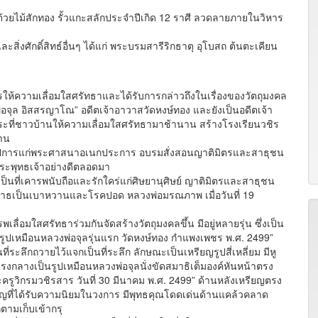
้วยไม้สักทอง รั้วแกะสลักประจำปีเกิด 12 ราศี ลวดลายภายในวิหาร
ักดิ์สิทธ์อื่นๆ ได้แก่ พระบรมสารีริกธาตุ อุโบสถ ต้นตะเคียน
้ความเลื่อมใสศรัทธาและได้รับการกล่าวถึงในเรื่องของวัตถุมงคล
อจุล อิสสรญาโณ” อดีตเจ้าอาวาสวัดหงษ์ทอง และยังเป็นอดีตเจ้า
ะที่ชาวบ้านให้ความเลื่อมใสศรัทธามาช้านาน สร้างโรงเรียนวชิร
นาน
ูปการแก่พระศาสนาอเนกประการ อบรมสั่งสอนญาติมิตรและสาธุชน
พระพุทธเจ้าอย่างดีตลอดมา
นที่เคารพนับถือและรักใคร่แก่ศิษยานุศิษย์ ญาติมิตรและสาธุชน
อาพาธเป็นเบาหวานและโรคปอด หลวงพ่อมรณภาพ เมื่อวันที่ 19
มใสศรัทธาร่วมกันจัดสร้างวัตถุมงคลขึ้น มีอยู่หลายรุ่น ซึ่งเป็น
รูปเหมือนหลวงพ่อจุลรุ่นแรก วัดหงษ์ทอง กำแพงเพชร พ.ศ. 2499”
่ระลึกถวายไว้แจกเป็นที่ระลึก ลักษณะเป็นเหรียญรูปสี่เหลี่ยม มีหู
รงกลางเป็นรูปเหมือนหลวงพ่อจุลนั่งขัดสมาธิเต็มองค์หันหน้าตรง
ครูวิกรมวชิรสาร วันที่ 30 มีนาคม พ.ศ. 2499” ด้านหลังเหรียญตรง
ียญที่ได้รับความนิยมในวงการ มีพุทธคุณโดดเด่นด้านแคล้วคลาด
กตามเก็บเข้ากรุ