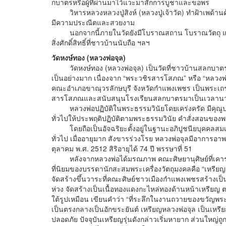
กบาตรหรือผู้ที่ผ่านมาไว้แวะมาสักการบูชาและขอพร
วิหารหลวงหลวงปู่สิงห์ (หลวงปู่เจ้าวัด) ทำฝ้าเพด้านด
มีความประณีตและสวยงาม
นอกจากนี้ภายในวัดยังมีโบราณสถาน โบราณวัตถุ และสิ่งศ
สิ่งศักดิ์สิทธิ์ที่ชาวบ้านนับถือ ฯลฯ
วัดหงษ์ทอง (หลวงพ่อจุล)
วัดหงษ์ทอง (หลวงพ่อจุล) เป็นวัดที่ชาวบ้านสลกบาตรให
เป็นอย่างมาก เนื่องจาก “พระวชิรสารโสภณ” หรือ “หลวงพ่
คณะอำเภอขาณุวรลักษบุรี จังหวัดกำแพงเพชร เป็นพระเถร
สารโสภณและสนับสนุนโรงเรียนสลกบาตรมาเป็นเวลา
หลวงพ่อปฏิบัติในพระธรรมวินัยโดยเคร่งครัด มีคุณ
ทั่วไปให้ประพฤติปฏิบัติตามพระธรรมวินัย คำสั่งสอนของ
โดยถือเป็นอัจฉริยะตั้งอยู่ในฐานะอภิปูชนียบุคคลสมเป็
ทั่วไป เมื่ออายุมาก สังขารร่วงโรย หลวงพ่อจุลมีอาการ
ตุลาคม พ.ศ. 2512 สิริอายุได้ 74 ปี พรรษาที่ 51
หลังจากหลวงพ่อได้มรณภาพ คณะศิษยานุศิษย์ที่เคารพเลื่อ
ที่นิยมของบรรดานักสะสมพระเครื่องวัตถุมงคลคือ “เหรียญ
จัดสร้างขึ้นวาระที่คณะศิษย์ชาวเมืองกำแพงเพชรสร้างเป็นที
ห่วง จัดสร้างเป็นเนื้อทองแดงกะไหล่ทองด้านหน้าเหรียญ ต
ใต้รูปเหมือน เขียนคำว่า “ที่ระลึกในงานถวายของขวัญพระ
เป็นตรงกลางเป็นอักขระยันต์ เหรียญหลวงพ่อจุล เป็นเหร
ปลอดภัย ปัจจุบันเหรียญรุ่นดังกล่าวเริ่มหายาก ส่วนใหญ่ถู