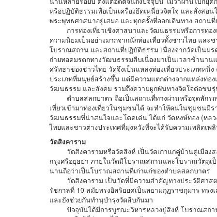
นานหลายร้อยปี ตั้งแต่อดีตจนถึงปัจจุบัน ไม่ว่าผ่านไปกี่ยุ
หรือปฏิบัติธรรมเพื่อเป็นเครื่องยึดเหนี่ยวจิตใจ และสั่งสอ
พระพุทธศาสนาอยู่เสมอ และทุกครั้งที่ออกเดินทาง สถานที่แรกที
การท่องเที่ยวเชิงศาสนาและวัฒนธรรมหรือการท่องเที่ยวเ
ความนิยมเป็นอย่างมากจากนักท่องเที่ยวทั้งชาวไทย และ
โบราณสถาน และสถานที่ปฏิบัติธรรม เนื่องจากวัดเป็นม
ถ่ายทอดมรดกทางวัฒนธรรมสืบเนื่องมาเป็นเวลาช้านานแล้ว 
ศรัทธาของชาวไทย วัดจึงเป็นแหล่งท่องเที่ยวประเภทหนึ่ง คื
ประเภทที่มนุษย์สร้างขึ้น แต่มีความแตกต่างจากแหล่งท่องเท
วัฒนธรรม และสังคม รวมถึงความผูกพันทางจิตใจต่อชนรุ
ตำบลสลกบาตร ถือเป็นสถานที่ทางผ่านหรือจุดพักรถของน
เที่ยวเข้ามาท่องเที่ยวในชุมชนได้ จะทำให้คนในชุมชนมีรายไ
วัฒนธรรมที่น่าสนใจและโดดเด่น ได้แก่ วัดหงษ์ทอง (หลวง
ไทยและชาวต่างประเทศที่มุ่งหวังที่จะได้รับความเพลิดเพ
วัดสิงคาราม
วัดสิงคารามหรือวัดสิงห์ เป็นวัดเก่าแก่คู่บ้านคู่เมืองสล
กรุงศรีอยุธยา ภายในวัดมีโบราณสถานและโบราณวัตถุเ
นานถือว่าเป็นโบราณสถานที่เก่าแก่ของตำบลสลกบาตร
วัดสิงคาราม เป็นวัดที่มีความสำคัญทางประวัติศาสตร์
รัชกาลที่ 10 สมัยทรงอิสริยยศเป็นสยามกุฏราชกุมาร ทรงเ
และยังช่วยกันทำนุบำรุงวัดสืบกันมา
ปัจจุบันได้มีการบูรณะวิหารหลวงปู่สิงห์ โบราณสถาน