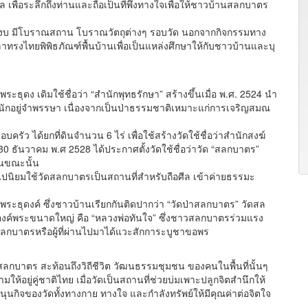
ื่อระลึกถึงท่านและถือเป็นที่พึ่งทางใจเพื่อให้ชาวบ้านสลกบาตร
บ มีโบราณสถาน โบราณวัตถุต่างๆ รอบวัด นอกจากกิจกรรมทาง
าทรงไทยพิพิธภัณฑ์พื้นบ้านเพื่อเป็นแหล่งศึกษาให้กับชาวบ้านและบุ
ดง เดิมใช้ชื่อว่า “สำนักพุทธรักษา” สร้างขึ้นเมื่อ พ.ศ. 2524 นำ
ักอยู่จำพรรษา เนื่องจากเป็นป่าธรรมชาติเหมาะแก่การเจริญสมณ
ว ได้ยกที่ดินจำนวน 6 ไร่ เพื่อใช้สร้างวัดใช้ชื่อว่าสำนักสงฆ์
 30 ธันวาคม พ.ศ 2528 ได้ประกาศตั้งวัดใช้ชื่อว่าวัด “สลกบาตร”
นขณะนั้น
ิยมใช้วัดสลกบาตรเป็นสถานที่สำหรับถือศีล เข้าค่ายธรรมะ
ธุดงค์ ซึ่งชาวบ้านเรียกกันติดปากว่า “วัดป่าสลกบาตร” วัดสล
งองค์พระขนาดใหญ่ คือ “หลวงพ่อทันใจ” ซึ่งชาวสลกบาตรร่วมแรง
ลกบาตรหรือผู้ที่ผ่านไปมาได้แวะสักการะบูชาขอพร
ตร สะท้อนถึงวิถีชีวิต วัฒนธรรมชุมชน ของคนในพื้นที่นั้นๆ
ยู่คู่ชาติไทย เมื่อวัดเป็นสถานที่ช่วยบ่มเพาะปลูกจิตสำนึกให้
ุนกิจของวัดทั้งทางกาย ทางใจ และกำลังทรัพย์ให้มีคุณค่าต่อจิตใจ