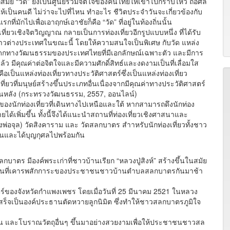
คกี่สมัย “วัด” ยังเป็นศูนย์รวมจิตใจของคนไทยให้เข้าไปกราบไหว้ ถือศีล
นให้เป็นคนดี ไม่ว่าจะไปที่ไหน ทำอะไร ชีวิตประจำวันจะเกี่ยวข้องกับ
่มักไปเพื่อเอาฤกษ์เอาชัยก็คือ “วัด” ที่อยู่ในท้องถิ่นนั้น
ชิงจิตวิญญาณ กลายเป็นการท่องเที่ยวอีกรูปแบบหนึ่ง ที่ได้รับ
ชาวต่างประเทศในขณะนี้ โดยให้ความสนใจเป็นพิเศษ กับวัด แหล่ง
รดกทางวัฒนธรรมของประเทศไทยที่มีเอกลักษณ์เฉพาะตัว และมีการ
มีคุณค่าต่อจิตใจและมีความศักดิ์สิทธ์และงดงามเป็นที่เลื่อมใส
อเป็นแหล่งท่องเที่ยวทางประวัติศาสตร์ซึ่งเป็นแหล่งท่องเที่ยว
ี่ยวที่มนุษย์สร้างขึ้นประเภทอื่นเนื่องจากมีคุณค่าทางประวัติศาสตร์
่นหลัง (กระทรวงวัฒนธรรม, 2557, ออนไลน์)
ักท่องเที่ยวที่เดินทางไปเหนือและใต้ หากสามารถดึงนักท่อง
ด้เพิ่มขึ้น ทั้งนี้จึงได้แนะนำสถานที่ท่องเที่ยวเชิงศาสนาและ
พ่อจุล) วัดสิงคาราม และ วัดสลกบาตร สำาหรับนักท่องเที่ยวทั้งชาว
ลินและได้บุญกุศลไปพร้อมกัน
กบาตร มีองค์พระเก่าที่ชาวบ้านเรียก “หลวงปู่สิงห์” สร้างขึ้นในสมัย
ป็นที่เคารพสักการะของประชาชนชาวบ้านตำบลสลกบาตรกันมาช้า
ของจังหวัดกำแพงเพชร โดยเมื่อวันที่ 25 มีนาคม 2521 ในหลวง
สร็จเป็นองค์ประธานตัดหวายลูกนิมิต ซึ่งทำให้ชาวสลกบาตรภูมิใจ
 และโบราณวัตถุอื่นๆ ขึ้นมาอย่างสวยงามเพื่อให้ประชาชนชาวสล