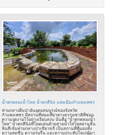
น้ำตกคลองน้ำไหล น้ำตกสีนิล แห่งเมืองกำแพงเพชร
ท่ามกลางผืนป่าอันอุดมสมบูรณ์ของจังหวัด
กำแพงเพชร มีสถานที่ท่องเที่ยวทางธรรมชาติที่ซ่อน
ความงดงามไว้อย่างเงียบสงบ นั่นคือ "น้ำตกคลองน้ำ
ไหล" น้ำตกสีนิลที่โดดเด่นด้วยสายน้ำใสไหลผ่านชั้น
หินสีเข้มท่ามกลางป่าเขียวขจี เป็นสถานที่ที่มอบทั้ง
ความสดชื่น ความร่มรื่น และความประทับใจแก่ผู้มา