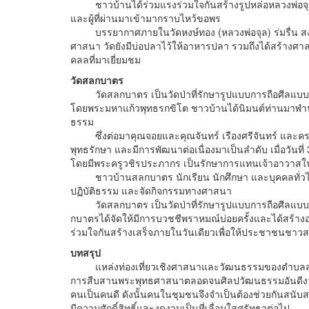
ชาวบ้านได้ร่วมแรงร่วมใจกันสร้างรูปหล่อหลวงพ่อจุล เพ
และผู้ที่ผ่านมาเข้ามากราบไหว้ขอพร
บรรยากาศภายในวัดหงษ์ทอง (หลวงพ่อจุล) ร่มรื่น สง
ศาสนา วัดยังมีบ่อปลาไว้ให้อาหารปลา รวมถึงได้สร้างศาล
คลลที่มาเยี่ยมชม
วัดสลกบาตร
วัดสลกบาตร เป็นวัดป่าที่รักษารูปแบบการถือศีลแบบพระธุ
โดยพระมหาแก้วพุทธรกขิโต ชาวบ้านได้นิมนต์ท่านมาพำน
ธรรม
ซึ่งต่อมาคุณจอยและคุณจันทร์ เรืองศรีจันทร์ และครอบครั
พุทธรักษา และมีการพัฒนาต่อเนื่องมาเป็นลำดับ เมื่อวันที่
โดยมีพระครูวชิรประภากร เป็นรักษาการแทนเจ้าอาวาสใ
ชาวบ้านสลกบาตร นักเรียน นักศึกษา และบุคคลทั่วไปน
ปฏิบัติธรรม และจัดกิจกรรมทางศาสนา
วัดสลกบาตร เป็นวัดป่าที่รักษารูปแบบการถือศีลแบบพระ
กบาตรได้จัดให้มีการบวชชีพราหมณ์บ่อยครั้งและได้สร้า
ร่วมใจกันสร้างเสร็จภายในวันเดียวเพื่อให้ประชาชนชาวส
บทสรุป
แหล่งท่องเที่ยวเชิงศาสนาและวัฒนธรรมของตำบลสลกบา
การสืบสานพระพุทธศาสนาตลอดจนศิลปวัฒนธรรมอันดีงามให้อ
คนเป็นคนดี ดังนั้นคนในชุมชนจึงจำเป็นต้องช่วยกันสนับสน
มีความศักดิ์สิทธิ์และงดงามเป็นที่เลื่อมใสศรัทธาต่อไป