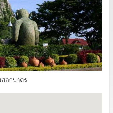
รมสลกบาตร