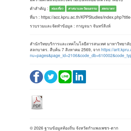
คำสำคัญ :
ท่องเที่ยว
ศาสนาและวัฒนธรรม
สลกบาตร
ที่มา : https://acc.kpru.ac.th/KPPStudies/index.php?
รวบรวมและจัดทำข้อมูล : กาญจนา จันทร์สิงห์
สำนักวิทยบริการและเทคโนโลยีสารสนเทศ มาหาวิทยาลัย
สลกบาตร. สืบค้น 7 สิงหาคม 2569, จาก
https://arit.kpru
nu=pages&page_id=2106&code_db=610002&code_ty
© 2026 ฐานข้อมูลท้องถิ่น จังหวัดกำแพงเพชร-ตาก