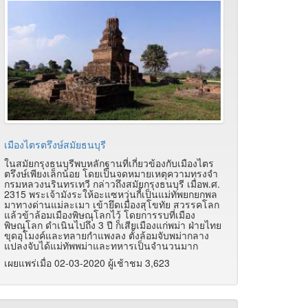
เมืองไตรตรึงษ์สมัยธนบุรี
ในสมัยกรุงธนบุรีพบหลักฐานที่เกี่ยวข้องกับเมืองไตร
ตรึงษ์เพียงเล็กน้อย โดยเป็นจดหมายเหตุความทรงจำ
กรมหลวงนรินทรเทวี กล่าวถึงสมัยกรุงธนบุรี เมื่อพ.ศ.
2315 พระเจ้ามังระให้อะแซหวุ่นกี้เป็นแม่ทัพยกยกพล
มาทางด่านแม่ละเมา เข้ายึดเมืองสุโขทัย สวรรคโลก
แล้วข้าล้อมเมืองพิษณุโลกไว้ โดยการรบที่เมือง
พิษณุโลก ดำเนินไปถึง 3 ปี ก็เสียเมืองแก่พม่า ฝ่ายไทย
ขุดอุโมงค์และทลายกำแพงลง ตั้งล้อมจับพม่ากลาง
แปลงจับได้แม่ทัพพม่าและทหารเป็นจำนวนมาก
เผยแพร่เมื่อ 02-03-2020 ผู้เช้าชม 3,623