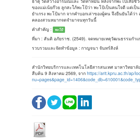
ธาตุ วัดสว่างอารมณ์และ วัดท่าหมัน หลังจากพะโป้เสียชีว
ของแม่เน้ยก๊วย ลูกสะใภ้พะโป้ว่า พะโป้เป็นคนใจดี แต่เ
ยำเกรง พะโป้มาก จากคำบอกเล่าของผู้คน จึงยืนยันได้ว่า ส
คลองสวนหมากจดจำมาจนทุกวันนี้
คำสำคัญ :
พะโป้
ที่มา : สันติ อภัยราช. (2549). จดหมายเหตุวัฒนธรรมกำแ
รวบรวมและจัดทำข้อมูล : กาญจนา จันทร์สิงห์
สำนักวิทยบริการและเทคโนโลยีสารสนเทศ มาหาวิทยาลัยร
สืบค้น 9 สิงหาคม 2569, จาก
https://arit.kpru.ac.th/ap/lo
nu=pages&page_id=1406&code_db=610001&code_ty