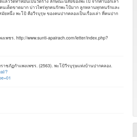
ิตแล้ววัดท่าหมันเป็นวัดร้าง ลักษณะนิสัยของพะโป้ จากคำบอกเล่า
ป็นคนเด็ดขาดมาก บ่าวไพร่ทุกคนรักพะโป้มาก ลูกหลานทุกคนรักและ
มัยหนึ่ง พะโป้ คือวีรบุรุษ ของคนปากคลองเป็นเรื่องเล่า ที่คนปาก
พงเพชร. http://www.sunti-apairach.com/letter/index.php?
าชภัฏกำแพงเพชร. (2563). พะโป้วีรบุรุษแห่งบ้านปากคลอง.
cal/?
pe=01