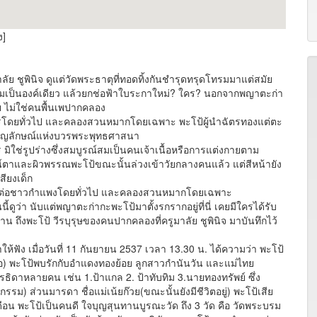
ง]
ูพินิจ ดูแต่วัดพระธาตุที่ทอดทิ้งกันชำรุดทรุดโทรมมาแต่สมัย
งรวมเป็นองค์เดียว แล้วยกช่อฟ้าใบระกาใหม่? ใคร? นอกจากพญาตะก่า
ไทย ไม่ใช่คนพื้นเพปากคลอง
เพชรโดยทั่วไป และคลองสวนหมากโดยเฉพาะ พะโป้ผู้นำฉัตรทองแต่ตะ
นสัญลักษณ์แห่งบวรพระพุทธศาสนา
 มิใช่รูปร่างซึ่งสมบูรณ์สมเป็นคนเจ้าเนื้อหรือการแต่งกายตาม
ตาและผิวพรรณพะโป้ขณะนั้นล่วงเข้าวัยกลางคนแล้ว แต่สีหน้ายัง
สียงเด็ก
ุญคุณต่อชาวกำแพงโดยทั่วไป และคลองสวนหมากโดยเฉพาะ
ดูว่า นับแต่พญาตะก่ากะพะโป้มาตั้งรกรากอยู่ที่นี่ เคยมีใครได้รับ
น ถึงพะโป้ วีรบุรุษของคนปากคลองที่ครูมาลัย ชูพินิจ มาบันทึกไว้
ง เมื่อวันที่ 11 กันยายน 2537 เวลา 13.30 น. ได้ความว่า พะโป้
พอ) พะโป้พบรักกับอำแดงทองย้อย ลูกสาวกำนันวัน และแม่ไทย
รธิดาหลายคน เช่น 1.ป้าแกล 2. ป้าทับทิม 3.นายทองทรัพย์ ซึ่ง
รม) ส่วนมารดา ชื่อแม่เน้ยก๊วย(ขณะนั้นยังมีชีวิตอยู่) พะโป้เสีย
ดือน พะโป้เป็นคนดี ใจบุญสุนทานบูรณะวัด ถึง 3 วัด คือ วัดพระบรม