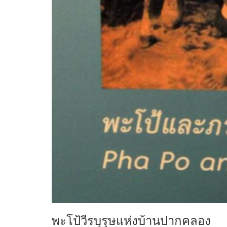
พะโป้วีรบุรุษแห่งบ้านปากคลอง