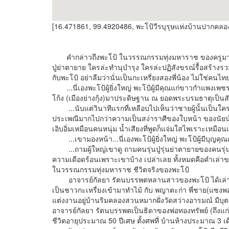
[16.471861, 99.4920486, พะโป้วีรบุรุษแห่งบ้านปากคลอ
คำกล่าวถึงพะโป้ ในวรรณกรรมทุ่งมหาราช ของครูมาลัย ช
ปู่ย่าตายาย ใครล่ะทำนุบำรุง ใครล่ะปฏิสังขรณ์รื้อสร้า
กับพะโป้ อย่าลืมว่านั่นเป็นกะเหรี่ยงสองพี่น้อง ไม่ใช่คน
...นี่เองพะโป้ผู้ยิ่งใหญ่ พะโป้ผู้มีคุณแก่ขาวกำแพง
โก้ง (เมืองย่างกุ้ง)มาประดิษฐาน ณ ยอดพระบรมธาตุเป็
...นับแต่วินาทีแรกที่เหลือบไปเห็นว่าชายผู้นั้นเป็นใคร
ประเพณีมากไปกว่าความเป็นสง่าราศีของใบหน้า ของนัยน์
เอิบอิ่มเหมือนคนหนุ่ม น้ำเสียงที่พูดก็แจ่มใสไพเราะเหมือนเ
...เขามองหน้า...นี่เองพะโป้ผู้ยิ่งใหญ่ พะโป้ผู้มีบ
...ถามผู้ใหญ่เขาดู ถามคนรุ่นปู่รุ่นย่าตายายของคนรุ่นนี้
ความเดือดร้อนเพราะเขาบ้าง เปล่าเลย ทั้งหมดคือคำเล่าขา
ในวรรณกรรมทุ่งมหาราช ชีวิตจริงของพะโป้
อาจารย์กัลยา รัตนบรรพตหลานสาวของพะโป้ ได้เล่าให้ฟั
เป็นชาวกะเหรื่ยงเข้ามาทำไม้ กับ พญาตะก่า พี่ชาย(แซง
แต่งงานอยู่บ้านริมคลองสวนหมากฝั่งวัดสว่างอารมณ์ มีบุต
อาจารย์กัลยา รัตนบรรพตเป็นธิดาของพ่อทองทรัพย์ (ถึงแก่กร
ชีวิตอายุประมาณ 50 ปีเศษ ตั้งศพที่ บ้านห้างประมาณ 3 เ