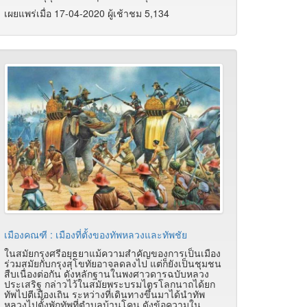
เผยแพร่เมื่อ 17-04-2020 ผู้เช้าชม 5,134
เมืองคณฑี : เมืองที่ตั้งของทัพหลวงและทัพชัย
ในสมัยกรุงศรีอยุธยาแม้ความสำคัญของการเป็นเมือง
ร่วมสมัยกับกรุงสุโขทัยอาจลดลงไป แต่ก็ยังเป็นชุมชน
สืบเนื่องต่อกัน ดังหลักฐานในพงศาวดารฉบับหลวง
ประเสริฐ กล่าวไว้ในสมัยพระบรมไตรโลกนาถได้ยก
ทัพไปตีเมืองเถิน ระหว่างที่เดินทางขึ้นมาได้นำทัพ
หลวงไปตั้งพักทัพที่ตำบลบ้านโคน ดังข้อความใน