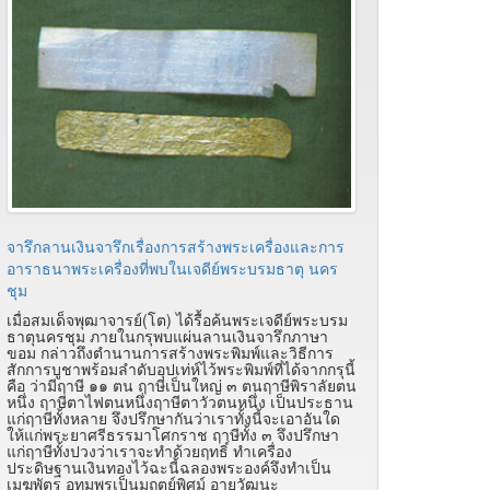
จารึกลานเงินจารึกเรื่องการสร้างพระเครื่องและการ
อาราธนาพระเครื่องที่พบในเจดีย์พระบรมธาตุ นคร
ชุม
เมื่อสมเด็จพุฒาจารย์(โต) ได้รื้อค้นพระเจดีย์พระบรม
ธาตุนครชุม ภายในกรุพบแผ่นลานเงินจารึกภาษา
ขอม กล่าวถึงตำนานการสร้างพระพิมพ์และวิธีการ
สักการบูชาพร้อมลำดับอุปเท่ห์ไว้พระพิมพ์ที่ได้จากกรุนี้
คือ ว่ามีฤาษี ๑๑ ตน ฤาษีเป็นใหญ่ ๓ ตนฤาษีพิราลัยตน
หนึ่ง ฤาษีตาไฟตนหนึ่งฤาษีตาวัวตนหนึ่ง เป็นประธาน
แก่ฤาษีทั้งหลาย จึงปรึกษากันว่าเราทั้งนี้จะเอาอันใด
ให้แก่พระยาศรีธรรมาโศกราช ฤาษีทั้ง ๓ จึงปรึกษา
แก่ฤาษีทั้งปวงว่าเราจะทำด้วยฤทธิ์ ทำเครื่อง
ประดิษฐานเงินทองไว้ฉะนี้ฉลองพระองค์จึงทำเป็น
เมฆพัตร อุทุมพรเป็นมฤตย์พิศม์ อายุวัฒนะ