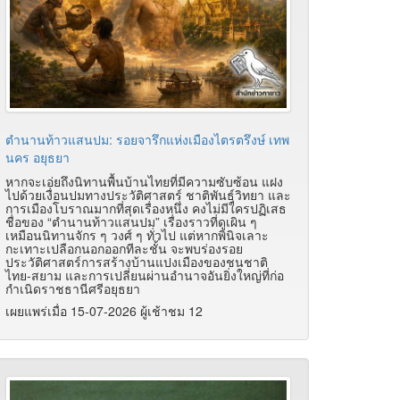
ตำนานท้าวแสนปม: รอยจารึกแห่งเมืองไตรตรึงษ์ เทพ
นคร อยุธยา
หากจะเอ่ยถึงนิทานพื้นบ้านไทยที่มีความซับซ้อน แฝง
ไปด้วยเงื่อนปมทางประวัติศาสตร์ ชาติพันธุ์วิทยา และ
การเมืองโบราณมากที่สุดเรื่องหนึ่ง คงไม่มีใครปฏิเสธ
ชื่อของ “ตำนานท้าวแสนปม” เรื่องราวที่ดูเผิน ๆ
เหมือนนิทานจักร ๆ วงศ์ ๆ ทั่วไป แต่หากพินิจเลาะ
กะเทาะเปลือกนอกออกทีละชั้น จะพบร่องรอย
ประวัติศาสตร์การสร้างบ้านแปงเมืองของชนชาติ
ไทย-สยาม และการเปลี่ยนผ่านอำนาจอันยิ่งใหญ่ที่ก่อ
กำเนิดราชธานีศรีอยุธยา
เผยแพร่เมื่อ 15-07-2026 ผู้เช้าชม 12