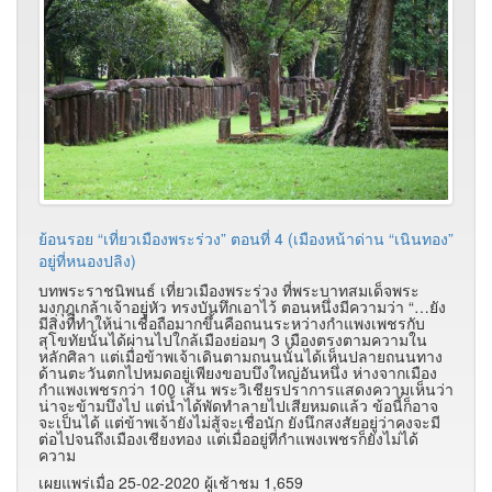
ย้อนรอย “เที่ยวเมืองพระร่วง” ตอนที่ 4 (เมืองหน้าด่าน “เนินทอง”
อยู่ที่หนองปลิง)
บทพระราชนิพนธ์ เที่ยวเมืองพระร่วง ที่พระบาทสมเด็จพระ
มงกุฎุเกล้าเจ้าอยู่หัว ทรงบันทึกเอาไว้ ตอนหนึ่งมีความว่า “…ยัง
มีสิ่งที่ทำให้น่าเชื่อถือมากขึ้นคือถนนระหว่างกำแพงเพชรกับ
สุโขทัยนั้นได้ผ่านไปใกล้เมืองย่อมๆ 3 เมืองตรงตามความใน
หลักศิลา แต่เมื่อข้าพเจ้าเดินตามถนนนั้นได้เห็นปลายถนนทาง
ด้านตะวันตกไปหมดอยู่เพียงขอบบึงใหญ่อันหนึ่ง ห่างจากเมือง
กำแพงเพชรกว่า 100 เส้น พระวิเชียรปราการแสดงความเห็นว่า
น่าจะข้ามบึงไป แต่น้ำได้พัดทำลายไปเสียหมดแล้ว ข้อนี้ก็อาจ
จะเป็นได้ แต่ข้าพเจ้ายังไม่สู้จะเชื่อนัก ยังนึกสงสัยอยู่ว่าคงจะมี
ต่อไปจนถึงเมืองเชียงทอง แต่เมื่ออยู่ที่กำแพงเพชรก็ยังไม่ได้
ความ
เผยแพร่เมื่อ 25-02-2020 ผู้เช้าชม 1,659