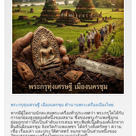
พระกรุทุ่งเศรษฐี เมืองนครชุม ตำนานพระเครื่องเมืองไทย
หากมีผู้ใดถามนักสะสมพระเครื่องทั่วประเทศว่า พระกรุใดได้รับ
การยกย่องสูงสุดองค์หนึ่งของสยาม ชื่อของพระกำแพงซุ้มกอ
ย่อมถูกกล่าวถึงเป็นลำดับแรกเสมอ พระพิมพ์เนื้อดินองค์เล็กจาก
ผืนดินฝั่งนครชุม จังหวัดกำแพงเพชร ได้สร้างทั้งศรัทธา ความ
เชื่อ เรื่องเล่า และประวัติศาสตร์ จนกลายเป็นส่วนหนึ่งของ
วัฒนธรรมพระเครื่องไทยมานานกว่าร้อยปี