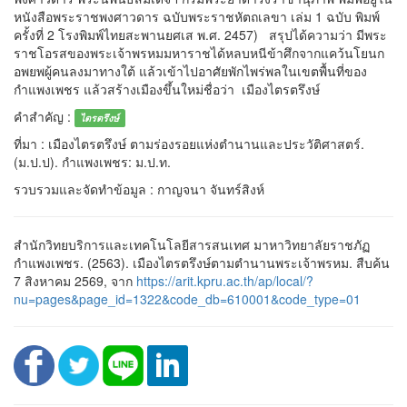
หนังสือพระราชพงศาวดาร ฉบับพระราชหัตถเลขา เล่ม 1 ฉบับ พิมพ์
ครั้งที่ 2 โรงพิมพ์ไทยสะพานยศเส พ.ศ. 2457) สรุปได้ความว่า มีพระ
ราชโอรสของพระเจ้าพรหมมหาราชได้หลบหนีข้าศึกจากแคว้นโยนก
อพยพผู้คนลงมาทางใต้ แล้วเข้าไปอาศัยพักไพร่พลในเขตพื้นที่ของ
กำแพงเพชร แล้วสร้างเมืองขึ้นใหม่ชื่อว่า เมืองไตรตรึงษ์
คำสำคัญ :
ไตรตรึงษ์
ที่มา : เมืองไตรตรึงษ์ ตามร่องรอยแห่งตำนานและประวัติศาสตร์.
(ม.ป.ป). กำแพงเพชร: ม.ป.ท.
รวบรวมและจัดทำข้อมูล : กาญจนา จันทร์สิงห์
สำนักวิทยบริการและเทคโนโลยีสารสนเทศ มาหาวิทยาลัยราชภัฏ
กำแพงเพชร. (2563). เมืองไตรตรึงษ์ตามตำนานพระเจ้าพรหม. สืบค้น
7 สิงหาคม 2569, จาก
https://arit.kpru.ac.th/ap/local/?
nu=pages&page_id=1322&code_db=610001&code_type=01