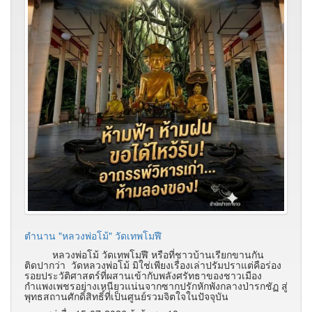
ตำนาน "หลวงพ่อโม้" วัดเทพโมฬี
หลวงพ่อโม้ วัดเทพโมฬี หรือที่ชาวบ้านเรียกขานกัน
ติดปากว่า วัดหลวงพ่อโม้ มิใช่เพียงเรื่องเล่าปรัมปราแต่คือร่อง
รอยประวัติศาสตร์ที่ผสานเข้ากับพลังศรัทธาของชาวเมือง
กำแพงเพชรอย่างเหนียวแน่นจากซากปรักหักพังกลางป่ารกชัฏ สู่
พุทธสถานศักดิ์สิทธิ์ที่เป็นศูนย์รวมจิตใจในปัจจุบัน