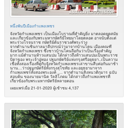
หนึ่งพันปีเมืองกำแพงเพชร
จังหวัดกำแพงเพชร เป็นเมืองโบราณที่สำคัญยิ่ง มาตลอดยุคสมัย
และเกี่ยวข้องกับพระมหากษัตริย์ไทยมาโดยตลอด อาจนับตั้งแต่
พระร่วงโรจนราช กษัตริย์ต้นราชวงศ์พระร่วง
จากตำนานชินกาลมาลีปกรณ์ว่ามาจากบ้านโคน เมืองคณฑี
จังหวัดกำแพงเพชร ซึ่งชาวบ้านโคนถือกันว่าเป็นเรื่องสำคัญ
มาก แม้ตำนานท้าวแสนปม ได้กล่าวถึงท้าวแสนปมเป็นพระราช
บิดาของ พระเจ้าอู่ทอง ปฐมกษัตริย์แห่งกรุงศรีอยุธยา..เป็นความ
เชื่อทั้งสองเรื่องที่คู่กับจังหวัดกำแพงเพชรเล่าขานสืบต่อกันมาช้า
นาน…ว่าปฐมกษัตริย์ทั้งกรุงสุโขทัย และอยุธยามาจาก
กำแพงเพชรทั้งสองพระองค์ …. จากตำนานสิงหนวติกุมาร ฉบับ
สอบค้น ของนายมานิต วัลลิโภดม ได้กล่าวถึงกำแพงเพชรที่
เกี่ยวข้องกับพระมหากษัตริย์หลายตอน
เผยแพร่เมื่อ 21-01-2020 ผู้เช้าชม 4,137