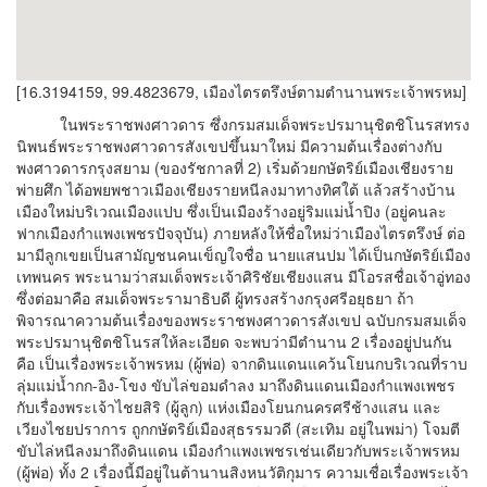
[16.3194159, 99.4823679, เมืองไตรตรึงษ์ตามตำนานพระเจ้าพรหม]
ในพระราชพงศาวดาร ซึ่งกรมสมเด็จพระปรมานุชิตชิโนรสทรง
นิพนธ์พระราชพงศาวดารสังเขปขึ้นมาใหม่ มีความต้นเรื่องต่างกับ
พงศาวดารกรุงสยาม (ของรัชกาลที่ 2) เริ่มด้วยกษัตริย์เมืองเชียงราย
พ่ายศึก ได้อพยพชาวเมืองเชียงรายหนีลงมาทางทิศใต้ แล้วสร้างบ้าน
เมืองใหม่บริเวณเมืองแปบ ซึ่งเป็นเมืองร้างอยู่ริมแม่น้ำปิง (อยู่คนละ
ฟากเมืองกำแพงเพชรปัจจุบัน) ภายหลังให้ชื่อใหม่ว่าเมืองไตรตรึงษ์ ต่อ
มามีลูกเขยเป็นสามัญชนคนเข็ญใจชื่อ นายแสนปม ได้เป็นกษัตริย์เมือง
เทพนคร พระนามว่าสมเด็จพระเจ้าศิริชัยเชียงแสน มีโอรสชื่อเจ้าอู่ทอง
ซึ่งต่อมาคือ สมเด็จพระรามาธิบดี ผู้ทรงสร้างกรุงศรีอยุธยา ถ้า
พิจารณาความต้นเรื่องของพระราชพงศาวดารสังเขป ฉบับกรมสมเด็จ
พระปรมานุชิตชิโนรสให้ละเอียด จะพบว่ามีตำนาน 2 เรื่องอยู่ปนกัน
คือ เป็นเรื่องพระเจ้าพรหม (ผู้พ่อ) จากดินแดนแคว้นโยนกบริเวณที่ราบ
ลุ่มแม่น้ำกก-อิง-โขง ขับไล่ขอมดำลง มาถึงดินแดนเมืองกำแพงเพชร
กับเรื่องพระเจ้าไชยสิริ (ผู้ลูก) แห่งเมืองโยนกนครศรีช้างแสน และ
เวียงไชยปราการ ถูกกษัตริย์เมืองสุธรรมวดี (สะเทิม อยู่ในพม่า) โจมตี
ขับไล่หนีลงมาถึงดินแดน เมืองกำแพงเพชรเช่นเดียวกับพระเจ้าพรหม
(ผู้พ่อ) ทั้ง 2 เรื่องนี้มีอยู่ในต้านานสิงหนวัติกุมาร ความเชื่อเรื่องพระเจ้า