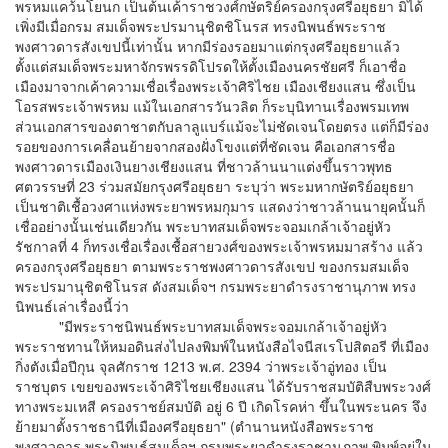
พรหมแคว้นโยนก เป็นต้นเค้าราชวงศ์กษัตริย์ครองกรุงศรีอยุธยา มิได้
เพิ่งมีเมื่อกรม สมเด็จพระปรมานุชิตชิโนรส ทรงนิพนธ์พระราช
พงศาวดารสังเขปนี้เท่านั้น หากมีร่องรอยมาแต่กรุงศรีอยุธยาแล้ว
ตั้งแต่สมเด็จพระมหาจักรพรรดิโปรดให้ตั้งเมืองนครชัยศรี ก็เอาชื่อ
เมืองมาจากเค้าความเชื่อเรื่องพระเจ้าศิริไชย เมืองเชียงแสน ซึ่งเป็น
โอรสพระเจ้าพรหม แม้ในเอกสารวันวลิต ก็ระบุนิทานเรื่องพรมเทพ
ส่วนเอกสารของตาชาตกับลาลูแบร์แม้จะไม่ชัดเจนโดยตรง แต่ก็มีร่อง
รอยของการเคลื่อนย้ายจากสองฝั่งโขงแต่ที่ชัดเจน คือเอกสารชื่อ
พงศาวดารเมืองเงินยางเชียงแสน ที่ชาวล้านนาแต่งขึ้นราวพุทธ
ศตวรรษที่ 23 ร่วมสมัยกรุงศรีอยุธยา ระบุว่า พระมหากษัตริย์อยุธยา
เป็นชาติเชื้อวงศาแห่งพระยาพรหมกุมาร แสดงว่าชาวล้านนายุคนั้นก็
เชื่ออย่างนั้นเช่นเดียวกัน พระบาทสมเด็จพระจอมเกล้าเจ้าอยู่หัว
รัชกาลที่ 4 ก็ทรงเชื่อเรื่องเชื้อสายวงศ์ของพระเจ้าพรหมมาสร้าง แล้ว
ครองกรุงศรีอยุธยา ตามพระราชพงศาวดารสังเขป ของกรมสมเด็จ
พระปรมานุชิตชิโนรส ดังสมเด็จฯ กรมพระยาดำรงราชานุภาพ ทรง
นิพนธ์เล่าเรื่องนี้ว่า
"มีพระราชนิพนธ์พระบาทสมเด็จพระจอมเกล้าเจ้าอยู่หัว
พระราชทานให้หมอดินส่งไปลงพิมพ์ในหนังสือไจนีสเรโปสิตอรี ที่เมือง
กิ่งตังเมื่อปีกุน จุลศักราช 1213 พ.ศ. 2394 ว่าพระเจ้าอู่ทอง เป็น
ราชบุตร เขยของพระเจ้าศิริไชยเชียงแสน ได้รับราชสมบัติสืบพระวงศ์
ทางพระมเหสี ครองราชย์สมบัติ อยู่ 6 ปี เกิดโรคห่า ขึ้นในพระนคร จึง
ย้ายมาตั้งราชธานีที่เมืองศรีอยุธยา" (ตำนานหนังสือพระราช
พงศาวดาร พระนิพนธ์สมเด็จฯ กรมพระยาดำรงราชานุภาพ พิมพ์อยู่ใน