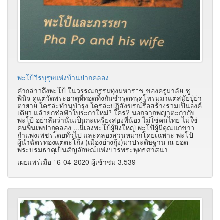
พะโป้วีรบุรุษแห่งบ้านปากคลอง
คำกล่าวถึงพะโป้ ในวรรณกรรมทุ่งมหาราช ของครูมาลัย ชู
พินิจ ดูแต่วัดพระธาตุที่ทอดทิ้งกันชำรุดทรุดโทรมมาแต่สมัยปู่ย่า
ตายาย ใครล่ะทำนุบำรุง ใครล่ะปฏิสังขรณ์รื้อสร้างรวมเป็นองค์
เดียว แล้วยกช่อฟ้าใบระกาใหม่? ใคร? นอกจากพญาตะก่ากับ
พะโป้ อย่าลืมว่านั่นเป็นกะเหรี่ยงสองพี่น้อง ไม่ใช่คนไทย ไม่ใช่
คนพื้นเพปากคลอง ...นี่เองพะโป้ผู้ยิ่งใหญ่ พะโป้ผู้มีคุณแก่ขาว
กำแพงเพชรโดยทั่วไป และคลองสวนหมากโดยเฉพาะ พะโป้
ผู้นำฉัตรทองแต่ตะโก้ง (เมืองย่างกุ้ง)มาประดิษฐาน ณ ยอด
พระบรมธาตุเป็นสัญลักษณ์แห่งบวรพระพุทธศาสนา
เผยแพร่เมื่อ 16-04-2020 ผู้เช้าชม 3,539