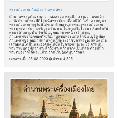
พระแก้วมรกตกับเมืองกำแพงเพชร
ตำนานพระแก้วมรกต จากพงศาวดารเหนือ ความว่า พระเจ้า
อาทิตย์ราชก็ทรงปิติโสมนัสพระทัยหาที่สุดมิได้ ก็เข้าถวายบูชา
พระแก้วมรกตทุกวันมิได้ขาด ด้วยอานุภาพของพระแก้วมรกต
พระพุทธศาสนาก็เจริญรุ่งเรืองมากในกรุงศรีอโยธยา สืบกษัตริย์
ต่อมาได้หลายชั่วกษัตริย์ อยู่ต่อมาข้างหน้า เจ้าพระยา
กำแพงเพชรก็ยกกองทัพเรือมาทูลขอพระแก้วเจ้าขึ้นไปไว้เมือง
กำแพงเพชร ต่อมามินานท่านก็มีพระราชบุตรพระองค์หนึ่ง เมื่อ
เจริญเติบโตขึ้นพระองค์ตั้งให้ขึ้นไปครองเมืองละโว้ ครั้นนั้น
พระราชบุตรมีความระลึกถึงพระแก้วมรกตเป็นที่สุด ด้วยมีน้ำ
พระทัยอยากได้พระแก้วมรกตไว้ปฏิบัติบูชารักษา
เผยแพร่เมื่อ 25-02-2020 ผู้เช้าชม 4,525