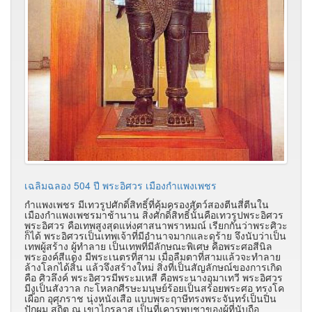
เฉลิมฉลอง 504 ปี พระอิศวร เมืองกำแพงเพชร
กำแพงเพชร มีเทวรูปศักดิ์สิทธิ์ที่คุ้มครองสัตว์สองตีนสี่ตีนใน
เมืองกำแพงเพชรมาช้านาน สิ่งศักดิ์สิทธิ์นั้นคือเทวรูปพระอิศวร
พระอิศวร คือเทพสูงสุดแห่งศาสนาพราหมณ์ เรียกกันว่าพระศิวะ
ก็ได้ พระอิศวรเป็นเทพเจ้าที่มีอำนาจมากและดุร้าย จึงนับว่าเป็น
เทพผู้สร้าง ผู้ทำลาย เป็นเทพที่มีลักษณะพิเศษ คือพระศอสีนิล
พระองค์สีแดง มีพระเนตรที่สาม เมื่อลืมตาที่สามแล้วจะทำลาย
ล้างโลกได้สิ้น แล้วจึงสร้างใหม่ สิ่งที่เป็นสัญลักษณ์ของการเกิด
คือ ศิวลึงค์ พระอิศวรมีพระมเหสี คือพระนางอุมาเทวี พระอิศวร
มีงูเป็นสังวาล กะโหลกศีรษะมนุษย์ร้อยเป็นสร้อยพระศอ ทรงโค
เผือก อุศุภราช นุ่งหนังเสือ แบบพระฤาษีทรงพระจันทร์เป็นปิ่น
ปักผม สถิต ณ เขาไกรลาส เป็นที่เคารพบูชาของผู้ที่นับถือ