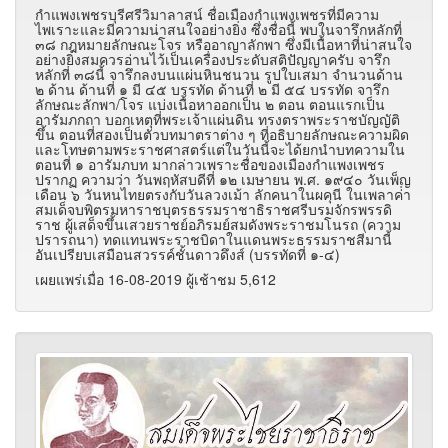
กำแพงเพชรบุรีศรีวิมาลาสน์ ชื่อเมืองกำแพงเพชรที่มีความ
ไพเราะและมีความน่าสนใจอย่างยิ่ง ซึ่งชื่อนี้ พบในจารึกหลักที่
๓๘ กฎหมายลักษณะโจร หรืออาญาลักพา ซึ่งมีเนื้อหาที่น่าสนใจ
อย่างยิ่งสมควรอ่านไว้เป็นเครื่องประดับสติปัญญาครับ จารึก
หลักที่ ๓๘นี้ จารึกลงบนแผ่นหินชนวน รูปใบเสมา จำนวนด้าน
๒ ด้าน ด้านที่ ๑ มี ๔๕ บรรทัด ด้านที่ ๒ มี ๕๔ บรรทัด จารึก
ลักษณะลักพา/โจร แบ่งเนื้อหาออกเป็น ๒ ตอน ตอนแรกเป็น
อารัมภกถา บอกเหตุที่พระเจ้าแผ่นดิน ทรงตราพระราชบัญญัติ
ขึ้น ตอนที่สองเป็นตัวบทมาตราต่าง ๆ ที่อธิบายลักษณะความผิด
และโทษตามพระราชศาสตร์แต่ในวันนี้จะได้ยกนำบทความใน
ตอนที่ ๑ อารัมภบท มากล่าวเพราะชื่อของเมืองกำแพงเพชร
ปรากฏ ความว่า วันพฤหัสบดีที่ ๑๒ เมษายน พ.ศ. ๑๙๔๐ วันเพ็ญ
เดือน ๖ วันหนไทยตรงกับวันลวงเม้า ลักคนาในผคุนี ในเพลาค่ํา
สมเด็จบพิตรมหาราชบุตรธรรมราชาธิราชศรีบรมจักรพรรดิ
ราช ผู้เสด็จขึ้นเสวยราชย์อภิรมย์สมดังพระราชมโนรถ (ความ
ปรารถนา) ทดแทนพระราชบิดาในแดนพระธรรมราชสีมานี้
อันเปรียบเสมือนสวรรค์ชั้นดาวดึงส์ (บรรทัดที่ ๑-๔)
เผยแพร่เมื่อ 16-08-2019 ผู้เช้าชม 5,612