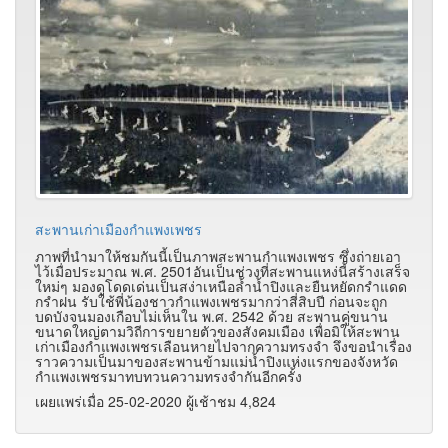
สะพานเก่าเมืองกำแพงเพชร
ภาพที่นำมาให้ชมกันนี้เป็นภาพสะพานกำแพงเพชร ซึ่งถ่ายเอา
ไว้เมื่อประมาณ พ.ศ. 2501อันเป็นช่วงที่สะพานแหง่นี้สร้างเสร็จ
ใหม่ๆ มองดูโดดเด่นเป็นสง่าเหนือล้ำน้ำปิงและยืนหยัดกรำแดด
กรำฝน รับใช้พี่น้องชาวกำแพงเพชรมากว่าสี่สิบปี ก่อนจะถูก
บดบังจนมองเกือบไม่เห็นใน พ.ศ. 2542 ด้วย สะพานคู่ขนาน
ขนาดใหญ่ตามวิถีการขยายตัวของสังคมเมือง เพื่อมิให้สะพาน
เก่าเมืองกำแพงเพชรเลือนหายไปจากความทรงจำ จึงขอนำเรื่อง
ราวความเป็นมาของสะพานข้ามแม่น้ำปิงแห่งแรกของจังหวัด
กำแพงเพชรมาทบทวนความทรงจำกันอีกครั้ง
เผยแพร่เมื่อ 25-02-2020 ผู้เช้าชม 4,824