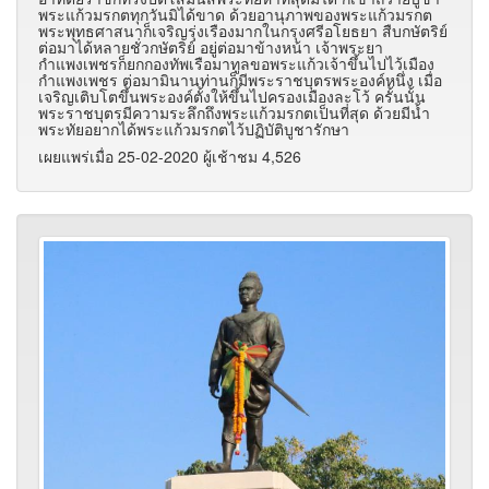
พระแก้วมรกตทุกวันมิได้ขาด ด้วยอานุภาพของพระแก้วมรกต
พระพุทธศาสนาก็เจริญรุ่งเรืองมากในกรุงศรีอโยธยา สืบกษัตริย์
ต่อมาได้หลายชั่วกษัตริย์ อยู่ต่อมาข้างหน้า เจ้าพระยา
กำแพงเพชรก็ยกกองทัพเรือมาทูลขอพระแก้วเจ้าขึ้นไปไว้เมือง
กำแพงเพชร ต่อมามินานท่านก็มีพระราชบุตรพระองค์หนึ่ง เมื่อ
เจริญเติบโตขึ้นพระองค์ตั้งให้ขึ้นไปครองเมืองละโว้ ครั้นนั้น
พระราชบุตรมีความระลึกถึงพระแก้วมรกตเป็นที่สุด ด้วยมีน้ำ
พระทัยอยากได้พระแก้วมรกตไว้ปฏิบัติบูชารักษา
เผยแพร่เมื่อ 25-02-2020 ผู้เช้าชม 4,526