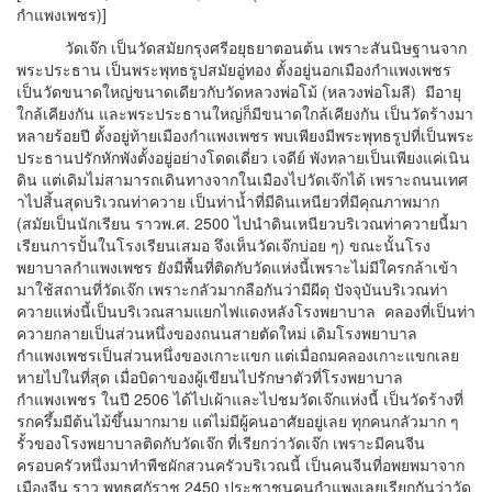
กำแพงเพชร)]
วัดเจ๊ก เป็นวัดสมัยกรุงศรีอยุธยาตอนต้น เพราะสันนิษฐานจาก
พระประธาน เป็นพระพุทธรูปสมัยอู่ทอง ตั้งอยู่นอกเมืองกำแพงเพชร
เป็นวัดขนาดใหญ่ขนาดเดียวกับวัดหลวงพ่อโม้ (หลวงพ่อโมลี) มีอายุ
ใกล้เคียงกัน และพระประธานใหญ่ก็มีขนาดใกล้เคียงกัน เป็นวัดร้างมา
หลายร้อยปี ตั้งอยู่ท้ายเมืองกำแพงเพชร พบเพียงมีพระพุทธรูปที่เป็นพระ
ประธานปรักหักพังตั้งอยู่อย่างโดดเดี่ยว เจดีย์ พังทลายเป็นเพียงแค่เนิน
ดิน แต่เดิมไม่สามารถเดินทางจากในเมืองไปวัดเจ๊กได้ เพราะถนนเทศ
าไปสิ้นสุดบริเวณท่าควาย เป็นท่าน้ำที่มีดินเหนียวที่มีคุณภาพมาก
(สมัยเป็นนักเรียน ราวพ.ศ. 2500 ไปนำดินเหนียวบริเวณท่าควายนี้มา
เรียนการปั้นในโรงเรียนเสมอ จึงเห็นวัดเจ๊กบ่อย ๆ) ขณะนั้นโรง
พยาบาลกำแพงเพชร ยังมีพื้นที่ติดกับวัดแห่งนี้เพราะไม่มีใครกล้าเข้า
มาใช้สถานที่วัดเจ๊ก เพราะกลัวมากลือกันว่ามีผีดุ ปัจจุบันบริเวณท่า
ควายแห่งนี้เป็นบริเวณสามแยกไฟแดงหลังโรงพยาบาล คลองที่เป็นท่า
ควายกลายเป็นส่วนหนึ่งของถนนสายตัดใหม่ เดิมโรงพยาบาล
กำแพงเพชรเป็นส่วนหนึ่งของเกาะแขก แต่เมื่อถมคลองเกาะแขกเลย
หายไปในที่สุด เมื่อบิดาของผู้เขียนไปรักษาตัวที่โรงพยาบาล
กำแพงเพชร ในปี 2506 ได้ไปเผ้าและไปชมวัดเจ๊กแห่งนี้ เป็นวัดร้างที่
รกครึ้มมีต้นไม้ขึ้นมากมาย แต่ไม่มีผู้คนอาศัยอยู่เลย ทุกคนกลัวมาก ๆ
รั้วของโรงพยาบาลติดกับวัดเจ๊ก ที่เรียกว่าวัดเจ๊ก เพราะมีคนจีน
ครอบครัวหนึ่งมาทำพืชผักสวนครัวบริเวณนี้ เป็นคนจีนที่อพยพมาจาก
เมืองจีน ราว พุทธศกัราช 2450 ประชาชนคนกำแพงเลยเรียกกันว่าวัด