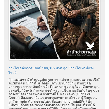
รายได้เฉลี่ยต่อคนต่อปี ​166,945 บาท​ คุณมีรายได้เท่านี้จริง
ไหม?
​กำแพงเพชร มั่งคั่งบนแผ่นกระดาษ แต่ขาดแคลนบนความจริง?
ตีแผ่ตัวเลข GPP ที่ไม่ได้อยู่ในกระเป๋าชาวบ้าน หากเปิดดู
รายงานจากสภาพัฒน์ฯ หรือตัวเลขทางเศรษฐกิจระดับภาค คุณ
จะพบชื่อ “จังหวัดกำแพงเพชร” ทะยานขึ้นมาอยู่อันดับต้นๆ ของ
ภาคเหนืออย่างสง่างาม ด้วยรายได้เฉลี่ยต่อหัว (GPP Per
Capita) ที่สูงจนน่าอิจฉา มายากลตัวเลข: เมื่อเศรษฐีกับคนจน
ถูกมัดรวมกัน ​ตัวเลขรายได้เฉลี่ยแสนกว่าบาทต่อปีที่ดูดีนั้น
แท้จริงแล้วมันคือ “ค่าเฉลี่ยมายากล” เพราะในขณะที่รายได้
มหาศาลไหลมาจาก ขุมทรัพย์ใต้ดิน (สัมปทานน้ำมันและก๊าซ