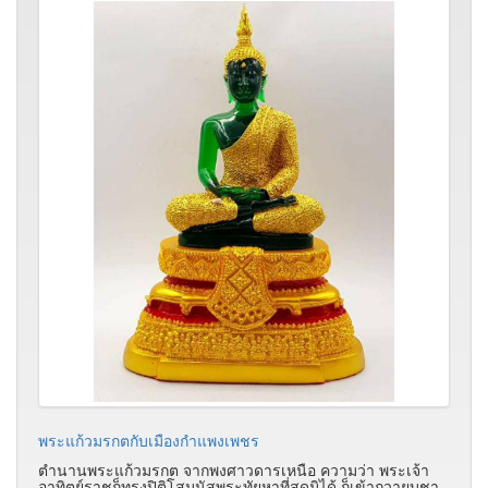
พระแก้วมรกตกับเมืองกำแพงเพชร
ตำนานพระแก้วมรกต จากพงศาวดารเหนือ ความว่า พระเจ้า
อาทิตย์ราชก็ทรงปิติโสมนัสพระทัยหาที่สุดมิได้ ก็เข้าถวายบูชา