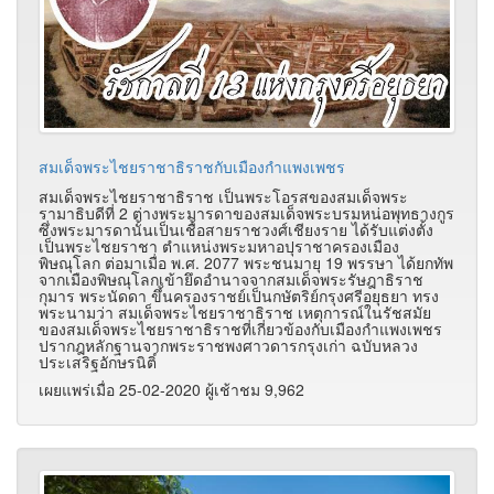
สมเด็จพระไชยราชาธิราชกับเมืองกำแพงเพชร
สมเด็จพระไชยราชาธิราช เป็นพระโอรสของสมเด็จพระ
รามาธิบดีที่ 2 ต่างพระมารดาของสมเด็จพระบรมหน่อพุทธางกูร
ซึ่งพระมารดานั้นเป็นเชื้อสายราชวงศ์เชียงราย ได้รับแต่งตั้ง
เป็นพระไชยราชา ตำแหน่งพระมหาอปุราชาครองเมือง
พิษณุโลก ต่อมาเมื่อ พ.ศ. 2077 พระชนมายุ 19 พรรษา ได้ยกทัพ
จากเมืองพิษณุโลกเข้ายึดอำนาจจากสมเด็จพระรัษฎาธิราช
กุมาร พระนัดดา ขึ้นครองราชย์เป็นกษัตริย์กรุงศรีอยุธยา ทรง
พระนามว่า สมเด็จพระไชยราชาธิราช เหตุการณ์ในรัชสมัย
ของสมเด็จพระไชยราชาธิราชที่เกี่ยวข้องกับเมืองกำแพงเพชร
ปรากฎหลักฐานจากพระราชพงศาวดารกรุงเก่า ฉบับหลวง
ประเสริฐอักษรนิติ์
เผยแพร่เมื่อ 25-02-2020 ผู้เช้าชม 9,962