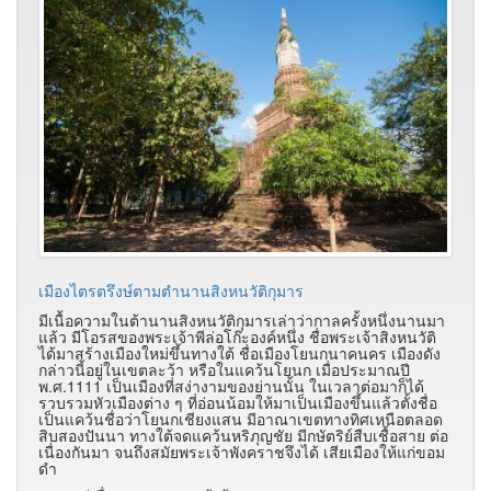
เมืองไตรตรึงษ์ตามตำนานสิงหนวัติกุมาร
มีเนื้อความในต้านานสิงหนวัติกุมารเล่าว่ากาลครั้งหนึ่งนานมา
แล้ว มีโอรสของพระเจ้าพีล่อโก๊ะองค์หนึ่ง ชื่อพระเจ้าสิงหนวัติ
ได้มาสร้างเมืองใหม่ขึ้นทางใต้ ชื่อเมืองโยนกนาคนคร เมืองดัง
กล่าวนี้อยู่ในเขตละว้า หรือในแคว้นโยนก เมื่อประมาณปี
พ.ศ.1111 เป็นเมืองที่สง่างามของย่านนั้น ในเวลาต่อมาก็ได้
รวบรวมหัวเมืองต่าง ๆ ที่อ่อนน้อมให้มาเป็นเมืองขึ้นแล้วตั้งชื่อ
เป็นแคว้นชื่อว่าโยนกเชียงแสน มีอาณาเขตทางทิศเหนือตลอด
สิบสองปันนา ทางใต้จดแคว้นหริภุญชัย มีกษัตริย์สืบเชื้อสาย ต่อ
เนื่องกันมา จนถึงสมัยพระเจ้าพังคราชจึงได้ เสียเมืองให้แก่ขอม
ดำ