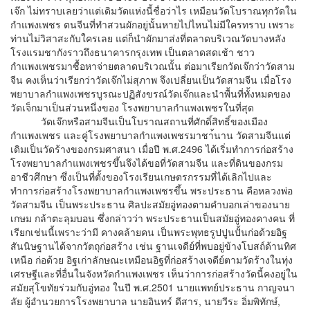
เจ๊ก ไม่ทราบเลยว่าแต่เดิมวัดแห่งนี้ชื่อว่าไร เหมือนวัดโบราณทุกวัดใน
กำแพงเพชร ตนจีนที่ทำสวนผักอยู่นั้นหายไปไหนไม่มีใครทราบ เพราะ
ท่านไม่วิสาสะกับใครเลย แต่ก็นำผักมาส่งที่ตลาดบริเวณวัดบางหลัง
โรงแรมชากังราวถึงธนาคารกรุงเทพ เป็นตลาดสดเช้า ชาว
กำแพงเพชรมาซื้อหาจ่ายตลาดบริเวณนั้น ต่อมาเรียกวัดเจ๊กว่าวัดสาม
จีน คงเห็นว่าเรียกว่าวัดเจ๊กไม่สุภาพ จึงเปลี่ยนเป็นวัดสามจีน เมื่อโรง
พยาบาลกำแพงเพชรบูรณะปฏิสังขรณ์วัดเจ๊กและนำพื้นที่ทั้งหมดของ
วัดเจ็กมาเป็นส่วนหนึ่งของ โรงพยาบาลกำแพงเพชรในที่สุด
วัดเจ๊กหรือสามจีนเป็นโบราณสถานที่ศักดิ์สิทธิ์ของเมือง
กำแพงเพชร และคู่โรงพยาบาลกำแพงเพชรมาชา้นาน วัดสามจีนแต่
เดิมเป็นวัดร้างของกรมศาสนา เมื่อปี พ.ศ.2496 ได้เริ่มทำการก่อสร้าง
โรงพยาบาลกำแพงเพชรขึ้นจึงได้ขอที่วัดสามจีน และที่ดินของกรม
อาชีวศึกษา ซึ่งเป็นที่ตั้งของโรงเรียนเกษตรกรรมที่ได้เลิกไปและ
ทำการก่อสร้างโรงพยาบาลกำแพงเพชรขึ้น พระประธาน คือหลวงพ่อ
วัดสามจีน เป็นพระประธาน ศิลปะสมัยอู่ทองตามคำบอกเล่าของนาย
เกษม กล้าตะลุมบอน ซึ่งกล่าวว่า พระประธานเป็นสมัยอู่ทองคางคน ที่
เรียกเช่นนี้เพราะว่ามี คางคล้ายคน เป็นพระพุทธรูปปูนปั้นก่อด้วยอิฐ
สันนิษฐานได้จากวัตถุก่อสร้าง เช่น ฐานเจดีย์ที่พบอยู่ข้างโบสถ์ด้านทิศ
เหนือ ก่อด้วย อิฐเก่าลักษณะเหมือนอิฐที่ก่อสร้างเจดีย์ตามวัดร้างในทุ่ง
เศรษฐีและที่อื่นในจังหวัดกำแพงเพชร เห็นว่าการก่อสร้างวัดนี้คงอยู่ใน
สมัยสุโขทัยร่วมกับอู่ทอง ในปี พ.ศ.2501 นายแพทย์ประธาน กาญจนา
ลัย ผู้อำนวยการโรงพยาบาล นายอินทร์ ดีสาร, นายวีระ อิ่มพิทักษ์,