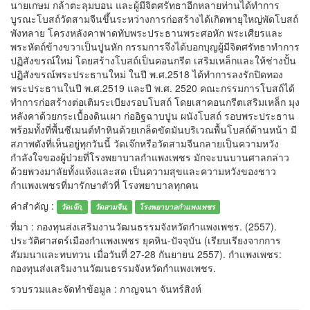
นายเกษม กล้าตะลุมบอน และผู้มีจิตศรัทธาอีกหลายท่านได้ทำการ
บูรณะโบสถ์วัดสามจีนขึ้นระหว่างการก่อสร้างได้เกิดพายุใหญ่พัดโบสถ์
พังทลาย โครงหลังคาฟาดทับพระประธานพระศอหัก พระเศียรและ
พระหัตถ์ข้างขวาเป็นปูนหัก กรรมการจึงได้บอกบุญผู้มีจิตศรัทธาทำการ
ปฏิสังขรณ์ใหม่ โดยสร้างโบสถ์เป็นคอนกรีต เสริมเหล็กและให้ช่างปั้น
ปฏิสังขรณ์พระประธานใหม่ ในปี พ.ศ.2518 ได้ทำการลงรักปิดทอง
พระประธานในปี พ.ศ.2519 และปี พ.ศ. 2520 คณะกรรมการโบสถ์ได้
ทำการก่อสร้างต่อเติมระเบียงรอบโบสถ์ โดยเสาคอนกรีตเสริมเหล็ก มุง
หลังคาด้วยกระเบื้องดินเผา ก่ออิฐฉาบปูน ผนังโบสถ์ รอบพระประธาน
พร้อมทั้งที่พื้นซีเมนต์ทำหินด้วยเกล็ดขัดมันบริเวณพื้นโบสถ์ด้านหน้า มี
สภาพดังที่เห็นอยู่ทุกวันนี้ วัดเจ๊กหรือวัดสามจีนกลายเป็นความหวัง
กำลังใจของผู้ป่วยที่โรงพยาบาลกำแพงเพชร มักจะบนบานศาลกล่าว
ด้วยพวงมาลัยทั้งแห้งและสด เป็นความสุขและความหวังของชาว
กำแพงเพชรที่มารักษาตัวที่ โรงพยาบาลทุกคน
คำสำคัญ :
วัดเจ๊ก,
วัดสามจีน,
โรงพยาบาลกำแพงเพชร
ที่มา : กองทุนส่งเสริมงานวัฒนธรรมจังหวัดกำแพงเพชร. (2557).
ประวัติศาสตร์เมืองกำแพงเพชร ยุคหิน-ปัจจุบัน (เรียบเรียงจากการ
สัมมนาและทบทวน เมื่อวันที่ 27-28 กันยายน 2557). กำแพงเพชร:
กองทุนส่งเสริมงานวัฒนธรรมจังหวัดกำแพงเพชร.
รวบรวมและจัดทำข้อมูล : กาญจนา จันทร์สิงห์