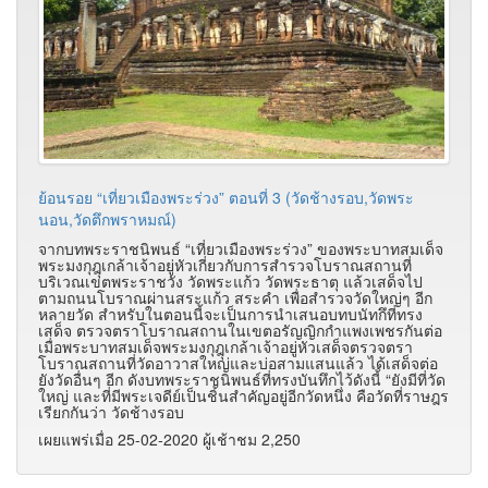
ย้อนรอย “เที่ยวเมืองพระร่วง” ตอนที่ 3 (วัดช้างรอบ,วัดพระ
นอน,วัดตึกพราหมณ์)
จากบทพระราชนิพนธ์ “เที่ยวเมืองพระร่วง” ของพระบาทสมเด็จ
พระมงกุฎุเกล้าเจ้าอยู่หัวเกี่ยวกับการสำรวจโบราณสถานที่
บริเวณเขตพระราชวัง วัดพระแก้ว วัดพระธาตุ แล้วเสด็จไป
ตามถนนโบราณผ่านสระแก้ว สระคำ เพื่อสำรวจวัดใหญ่ๆ อีก
หลายวัด สำหรับในตอนนี้จะเป็นการนำเสนอบทบนัทกึที่ทรง
เสด็จ ตรวจตราโบราณสถานในเขตอรัญญิกกำแพงเพชรกันต่อ
เมื่อพระบาทสมเด็จพระมงกุฎุเกล้าเจ้าอยู่หัวเสด็จตรวจตรา
โบราณสถานที่วัดอาวาสใหญ่และบ่อสามแสนแล้ว ได้เสด็จต่อ
ยังวัดอื่นๆ อีก ดังบทพระราชนิพนธ์ที่ทรงบันทึกไว้ดังนี้ “ยังมีที่วัด
ใหญ่ และที่มีพระเจดีย์เป็นชิ้นสำคัญอยู่อีกวัดหนึ่ง คือวัดที่ราษฎร
เรียกกันว่า วัดช้างรอบ
เผยแพร่เมื่อ 25-02-2020 ผู้เช้าชม 2,250