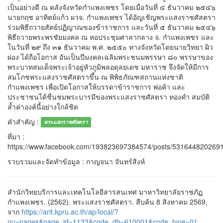
เป็นอย่างดี ณ คลังจังหวัดกำแพงเพชร โดยเมื่อวันที่ ๔ ธันวาคม ๒๕๔๖
นายกฤช อาทิตย์แก้ว ผวจ. กำแพงเพชร ได้อัญเชิญพระแสงราชศัสตรา
ร่วมพิธีถวายสัตย์ปฏิญาณของข้าราชการ และวันที่ ๕ ธันวาคม ๒๕๔๖
พิธีถวายพระพรชัยมงคล ณ หอประชุมศาลากลาง จ. กำแพงเพชร และ
ในวันที่ ๒๙ ถึง ๓๑ ธันวาคม พ.ศ. ๒๕๕๐ ทางจังหวัดโดยนายวิทยา ผิว
ผ่อง ได้ถือโอกาส อันเป็นปีมงคลเฉลิมพระชนมพรรษา ๘๐ พรรษาของ
พระบาทสมเด็จพระเจ้าอยู่หัวภูมิพลอดุลยเดช มหาราช จึงจัดให้มีการ
สมโภชพระแสงราชศัสตราขึ้น ณ พิพิธภัณฑสถานแห่งชาติ
กำแพงเพชร เพื่อเปิดโอกาสให้บรรดาข้าราชการ พ่อค้า และ
ประชาชนได้ชื่นชมพระบารมีของพระแสงราชศัสตรา ทองคำ สมบัติ
ล้ำค่าองค์นี้อย่างใกล้ชิด
คำสำคัญ :
พระแสงราชศัสตรา
ที่มา :
https://www.facebook.com/193823697384574/posts/531644820269
รวบรวมและจัดทำข้อมูล : กาญจนา จันทร์สิงห์
สำนักวิทยบริการและเทคโนโลยีสารสนเทศ มาหาวิทยาลัยราชภัฏ
กำแพงเพชร. (2562). พระแสงราชศัสตรา. สืบค้น 8 สิงหาคม 2569,
จาก
https://arit.kpru.ac.th/ap/local/?
nu=pages&page_id=1133&code_db=610001&code_type=01