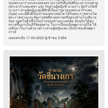
ของพระยารามรณรงคสงครามรามภักดีอภัยพิริยะปรากรมพาหุ
(พระยากำแพงเพชร นุช) กับท่านผู้หญิงชี นามกาว ผู้สร้างวัดชี
นางเกา ท่านผู้หญิงแพงมีศักดิ์เป็นมารดาของพระยากำแพง
(น้อย) และมีศักดิ์เป็นป้าของหลวงพ่อโต ได้รับพระราชทานไฟ
พระราชทานและจัดการศพที่หาดทรายหรือตรงข้ามโรงสีนาย
ล้อม นุตตโยธินซึ่งเป็นบ้านของท่านมาแต่เดิม ปัจจุบันได้สูบ
ทรายขึ้นมาเป็นสิริจิตอุทยาน ในการนี้สมเด็จพุฒาจารย์โต ได้
เสด็จมาในงานด้วย เพราะท่านผู้หญิงแพง เป็นป้าสมเด็จพุฒา
จารย์
เผยแพร่เมื่อ 17-04-2020 ผู้เช้าชม 3,954