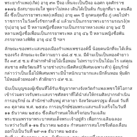
พระยากำแพง(เกิด) อายุ ๙๓ ปีจอ เห็นจะเป็นปีจอ ฉอศก จุลศักราช
๑๑๗๖ ยังสบายแจ่มใส พูดจาไม่หลง เดินได้เป็นต้น กับลูกที่มา ๒ คนคือ
ผึ้ง ซึ่งเป็นภรรยาพระพล(เหลี่ยม) อายุ ๗๓ ปี ลูกคนสุดชื่อ ภู่ เคยไปทำ
ราชการรในวังครั้งรัชกาลที่ ๔ แล้วมาเป็นภรรยาพระยารามรณรง์(ห
รุ่น)อายุ ๖๔ ปี หลานหญิงชื่อหลาบเป็นภรรยาหลวงแพ่ง อายุ ๖๔ ปี
หลานหญิงชื่อเพื่อนเป็นภรรยาพระพล อายุ ๔๖ ปี หลานหญิงชื่อพัน
ภรรยาหลวงพิพิธ อายุ ๔๔ ปี ฯลฯ
ลักษณะของพระแสงของเมืองกำแพงเพชรองค์นี้ น้อยคนนักที่จะได้เห็น
ของจริง ลักษณะจะมีความยาว ๘๘.๕ ซ.ม. มีด้ามเป็นเป็นทองคำยาว
ถึง ๓๙.๕ ซ.ม ตัวฝากทำด้วยไม้เนื้อหอม ไม่ทราบว่าเป็นไม้อะไร แต่คุณ
สมชาย ตติยวัฒนสิริ นายช่างประณีตศิลป(พิเศษเฉพาะตัว) ผู้อนุรักษ์
กล่าวว่าเป็นเนื้อไม้พิเศษเพราะมีน้ำหนักเบามากและมีกลิ่นหอม หุ้มฝัก
ไม้หอมด้วยทองคำ ตัวฝักยาว ๔๙ ซ.ม.
นับเป็นบุญของผู้เขียนที่ได้รับเชิญจากทางจังหวัดกำแพงเพชรให้โอกาส
เข้าร่วมตรวจรับพระแสงราชศัสตราที่ได้นำส่งให้กรมศิลปากรดำเนิน
การอนุรักษ์ ณ สำนักช่างสิบหมู่ ศาลายา จังหวัดนครปฐม ตั้งแต่ วันที่
๓๐ ตุลาคม พ.ศ. ๒๕๕๐ การอนุรักษ์ซ่อมพระแสงฯแล้วเสร็จในวันที่
๑๑ ธันวาคม ๒๕๕๐ ซึ่งเดิมกำหนดให้เสร็จก่อนวันเฉลิม
พระชนมพรรษาพระบาทสมเด็จพระเจ้าอยู่หัว เพื่อการเฉลิมฉลอง
ระหว่างวันที่ ๑-๑๒ ธันวาคม ๒๕๕๐ กำหนดการสมโภชจึงต้องเลื่อน
ออกไปเป็นวันที่ ๒๙-๓๑ ธันวาคม ๒๕๕๐
วันที่ ๑๒ ธันวาคม ๒๕๕๐ ผู้เขียนและคณะส่วนหนึ่งของกรรมการ