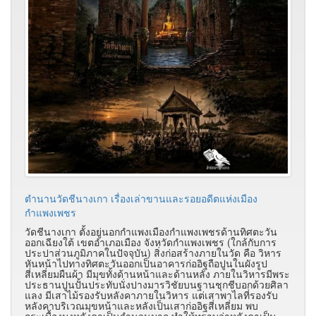
ตำนานวัดชีนางเกา เรื่องเล่าขานและรอยอดีตแห่งเมือง
กำแพงเพชร
วัดชีนางเกา ตั้งอยู่นอกกำแพงเมืองกำแพงเพชรด้านทิศตะวัน
ออกเฉียงใต้ เขตอำเภอเมือง จังหวัดกำแพงเพชร (ใกล้กับการ
ประปาส่วนภูมิภาคในปัจจุบัน) สิ่งก่อสร้างภายในวัด คือ วิหาร
หันหน้าไปทางทิศตะวันออกเป็นอาคารก่ออิฐถือปูนในผังรูป
สี่เหลี่ยมผืนผ้า มีมุขทั้งด้านหน้าและด้านหลัง ภายในวิหารมีพระ
ประธานปูนปั้นประทับนั่งปางมารวิชัยบนฐานชุกชีบอกด้วยศิลา
แลง มีเสาไม้รองรับหลังคาภายในวิหาร แต่เสาพาไลที่รองรับ
หลังคาบริเวณมุขหน้าและหลังเป็นเสาก่ออิฐสี่เหลี่ยม พบ
กระเบื้องมุงหลังคาเป็นจำนวนมาก ทำให้ทราบว่าหลังคาเป็น