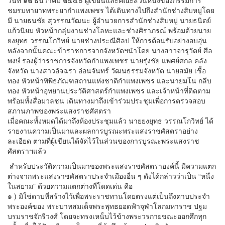
ชมรมทายาทพระยากำแพงเพชร ได้เดินทางไปถึงสำนักช่างสิบหมู่โดย
มี นายธนชัย สุวรรณวัฒนะ ผู้อำนวยการสำนักช่างสิบหมู่ นายธนิตย์
แก้วนิยม หัวหน้ากลุ่มงานช่างโลหะและช่างศิราภรณ์ พร้อมด้วยนาย
ยงยุทธ วรรณโกวิทย์ นายช่างประณีศิลป ให้การต้อนรับอย่างอบอุ่น
หลังจากนั้นคณะข้าราชการจากจังหวัดฯนำโดย นางสาวจารุวัตย์ ศีล
พงษ์ รองผู้ว่าราชการจังหวัดกำแพงเพชร นายรุ่งชัย แพศย์ศกล คลัง
จังหวัด นางสาวอัจฉรา อ่อนจันทร์ วัฒนธรรมจังหวัด นายสมัย เชื้อ
ทอง หัวหน้าพิพิธภัณฑสถานแห่งชาติกำแพงเพชร และนายมโน กลีบ
ทอง หัวหน้าอุทยานประวัติศาสตร์กำแพงเพชร และเจ้าหน้าที่ติดตาม
พร้อมทั้งสื่อมวลชน เดินทางมาถึงเข้าร่วมประชุมเพื่อการตรวจสอบ
สภานภาพของพระแสงราชศัสตรา
เมื่อคณะทั้งหมดได้มาถึงห้องประชุมแล้ว นายยงยุทธ วรรณโกวิทย์ ได้
รายงานความเป็นมาและผลการบูรณะพระแสงราชศัสตราอย่าง
ละเอียด ตามที่ผู้เขียนได้จัดไว้ในส่วนของการบูรณะพระแสงราช
ศัสตราฯแล้ว
สำหรับประวัติความเป็นมาของพระแสงราชศัสตราองค์นี้ มีความแตก
ต่างจากพระแสงราชศัสตราประจำเมืองอื่น ๆ ดังได้กล่าวว่าเป็น “หนึ่ง
ในสยาม” ด้วยความแตกต่างที่โดดเด่น คือ
๑ ) มิใช่ดาบที่สร้างไว้เพื่อพระราชทานโดยตรงแต่เป็นถึงดาบประจำ
พระองค์ของ พระบาทสมเด็จพระพุทธยอดฟ้าจุฬาโลกมหาราช ปฐม
บรมราชจักรีวงศ์ โดยจะทรงเหน็บไว้ข้างพระวรกายขณะออกศึกทุก