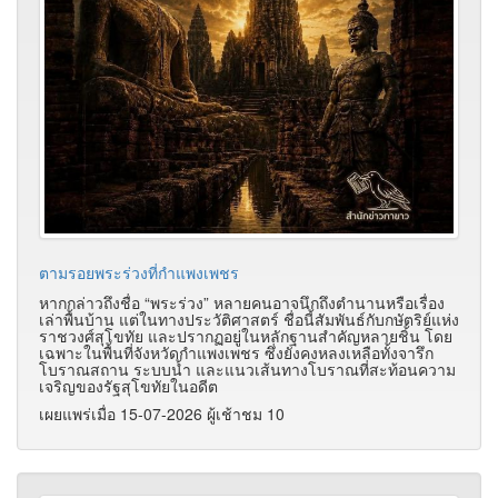
ตามรอยพระร่วงที่กำแพงเพชร
หากกล่าวถึงชื่อ “พระร่วง” หลายคนอาจนึกถึงตำนานหรือเรื่อง
เล่าพื้นบ้าน แต่ในทางประวัติศาสตร์ ชื่อนี้สัมพันธ์กับกษัตริย์แห่ง
ราชวงศ์สุโขทัย และปรากฏอยู่ในหลักฐานสำคัญหลายชิ้น โดย
เฉพาะในพื้นที่จังหวัดกำแพงเพชร ซึ่งยังคงหลงเหลือทั้งจารึก
โบราณสถาน ระบบน้ำ และแนวเส้นทางโบราณที่สะท้อนความ
เจริญของรัฐสุโขทัยในอดีต
เผยแพร่เมื่อ 15-07-2026 ผู้เช้าชม 10