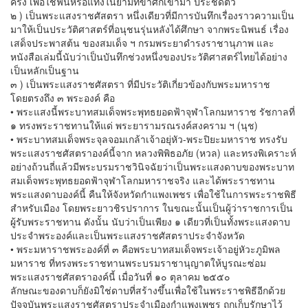
ครั้ง เพื่อใช้ฟันหรือแทงในยามที่ข้าศึกเข้ามา ประชิดตัว
๒ ) เป็นพระแสงราชศัสตรา หนึ่งเดียวที่มีการบันทึกเรื่องราวความเป็น
มาให้เป็นประวัติศาสตร์ที่อนุชนรุ่นหลังได้ศึกษา จากพระนิพนธ์ เรื่อง
เสด็จประพาสต้น ของสมเด็จ ฯ กรมพระยาดำรงราชานุภาพ และ
หนังสือเล่มนี้นับว่าเป็นบันทึกช่วงหนึ่งของประวัติศาสตร์ไทยได้อย่าง
เป็นหลักเป็นฐาน
๓ ) เป็นพระแสงราชศัสตรา ที่มีประวัติเกี่ยวข้องกับพระมหาราช
โดยตรงถึง ๓ พระองค์ คือ
• พระแสงนี้พระบาทสมเด็จพระพุทธยอดฟ้าจุฬาโลกมหาราช รัชกาลที่
๑ ทรงพระราชทานให้แด่ พระยารามรณรงค์สงคราม ฯ (นุช)
• พระบาทสมเด็จพระจุลจอมเกล้าเจ้าอยุ่หัว-พระปิยะมหาราช ทรงรับ
พระแสงราชศัสตราองค์นี้จาก หลวงพิพิธอภัย (หวล) และทรงพิเคราะห์
อย่างถ้วนถี่แล้วมีพระบรมราชวินิจฉัยว่าเป็นพระแสงดาบของพระบาท
สมเด็จพระพุทธยอดฟ้าจุฬาโลกมหาราชจริง และได้พระราชทาน
พระแสงดาบองค์นี้ คืนให้จังหวัดกำแพงเพชร เพื่อใช้ในการพระราชพิธี
สำหรับเมือง โดยพระยาวชิรปราการ ในขณะนั้นเป็นผู้ว่าราชการเป็น
ผู้รับพระราชทาน ดังนั้น นับว่าเป็นเพียง ๑ เดียวที่เป็นทั้งพระแสงดาบ
ประจำพระองค์และเป็นพระแสงราชศัสตราประจำจังหวัด
• พระมหาราชพระองค์ที่ ๓ คือพระบาทสมเด็จพระเจ้าอยู่หัวะภูมิพล
มหาราช ที่ทรงพระราชทานพระบรมราชานุญาตให้บูรณะซ่อม
พระแสงราชศัสตราองค์นี้ เมื่อวันที่ ๑๐ ตุลาคม ๒๕๕๐
ลักษณะของดาบก็ยังมิใช่ดาบที่สร้างขึ้นเพื่อใช้ในพระราชพิธีอีกด้วย
ปัจจุบันพระแสงราชศัสตราประจำเมืองกำแพงเพชร ถูกเก็บรักษาไว้