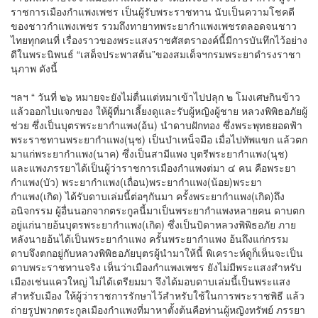
ราชการเมืองกําแพงเพชร เป็นผู้รับพระราชทาน นับเป็นความโชคดี
ของชาวกำแพงเพชร รวมถึงทายาทพระยากำแพงเพชรตลอดจนชาว
ไทยทุกคนที่ เรื่องราวของพระแสงราชศัสตราองค์นี้มีการบันทึกไว้อย่าง
ดีในพระนิพนธ์ “เสด็จประพาสต้น”ของสมเด็จฯกรมพระยาดำรงราชา
นุภาพ ดังนี้
ฯลฯ “ วันที่ ๒๖ หมายจะยังไม่ตื่นแต่หมาเข้าไปปลุก ๒ โมงเศษกินข้าว
แล้วออกไปแจกของ ให้ผู้ที่มาเลี้ยงดูและรับผู้หญิงผู้ชาย หลวงพิพิธอภัยผู้
ช่วย ซึ่งเป็นบุตรพระยากำแพง(อ้น) นำดาบฝักทอง ซึ่งพระพุทธยอดฟ้า
พระราชทานพระยากำแพง(นุช) เป็นบำเหน็จมือ เมื่อไปทัพแขก แล้วตก
มาแก่พระยากำแพง(นาค) ซึ่งเป็นสามีแพง บุตรีพระยากำแพง(นุช)
และแพงภรรยาได้เป็นผู้ว่าราชการเมืองกำแพงต่มา ๔ คน คือพระยา
กำแพง(บัว) พระยากำแพง(เถื่อน)พระยากำแพง(น้อย)พระยา
กำแพง(เกิด) ได้รับดาบเล่มนี้ต่อๆกันมา ครั้งพระยากำแพง(เกิด)ถึง
อนิจกรรม ผู้อื่นนอกจากตระกูลนี้มาเป็นพระยากำแพงหลายคน ดาบตก
อยู่แก่นายอ้นบุตรพระยากำแพง(เกิด) ซึ่งเป็นบิดาหลวงพิพิธอภัย ภาย
หลังนายอ้นได้เป็นพระยากำแพง ครั้นพระยากำแพง อ้นถึงแก่กรรม
ดาบจึงตกอยู่กับหลวงพิพิธอภัยบุตรผู้นำมาให้นี้ พิเคราะห์ดูก็เห็นจะเป็น
ดาบพระราชทานจริง เห็นว่าเมืองกำแพงเพชร ยังไม่มีพระแสงสำหรับ
เมืองเช่นแควใหญ่ ไม่ได้เตรียมมา จึงได้มอบดาบเล่มนี้เป็นพระแสง
สำหรับเมือง ให้ผู้ว่าราชการรักษาไว้สำหรับใช้ในการพระราชพิธี แล้ว
ถ่ายรูปพวกตระกูลเมืองกำแพงที่มาหาตั้งต้นคือท่านผู้หญิงทรัพย์ ภรรยา