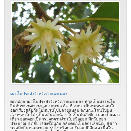
ดอกไม้ประจำจังหวัดกำแพงเพชร
ดอกพิกุล ดอกไม้ประจำจังหวัดกำแพงเพชร พิกุลเป็นพรรณไม้
ยืนต้นขนาดกลางสูงประมาณ 8–15 เมตร เป็นพุ่มทรงกลมใบ
ออกเรียงสลับกันใบมนรูปไข่ปลายแหลม ลักษณะโคนใบมน
สอบขอบใบโค้งเป็นคลื่นเล็กน้อย ใบเป็นมันสีเขียว ดอกเป็นดอก
เดี่ยว ออกดอกเป็นกระจุกตามง่ามใบหรือยอด มีกลีบดอก
ประมาณ 8 กลีบ เรียงซ้อนกัน กลีบดอกเป็นจักรเล็กน้อย สีขาว
นวลมีกลิ่นหอมมาก ผลรูปไข่หรือกลมรีผลแก่มีสีแสด เนื้อใน