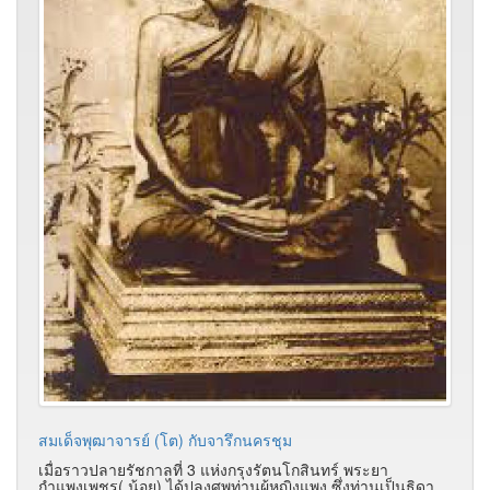
สมเด็จพุฒาจารย์ (โต) กับจารึกนครชุม
เมื่อราวปลายรัชกาลที่ 3 แห่งกรุงรัตนโกสินทร์ พระยา
กำแพงเพชร( น้อย) ได้ปลงศพท่านผู้หญิงแพง ซึ่งท่านเป็นธิดา