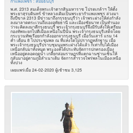
กำแพงเพชร : สมัยธนบุรี
พ.ศ. 2313 สมเด็จพระเจ้าตากสินมหาราช โปรดเกล้าฯ ให้ตั้ง
พระยาสุรบดินทร์ ข้าหลวงเดิมเป็นพระยากำแพงเพชร ล่วงมา
ถึงปีขาล 2313 มีข่าวมาถึงกรุรธนบุรีว่า เจ้าพระฝางให้ส่งกำลัง
ลงมาลาดตระเวนถึงเองอุทัยธานี และเมืองชัยนาท เป็นทำนอง
ว่าจะคิดลงมาตีกรุงธนบุรี พระเจ้ากรุงธนบุรีจึงมีรับสั่งให้เตรียม
กองทัพจะยกไปตีเมืองเหนือในปีนั้น พระเจ้ากรุงธนบุรีเสด็จโดย
กระบวนทัพเรือยกกำลังออกจากรุงธนบุรี เมื่อวันเสาร์ แรม 14
ค่ำ เดือน 8 ไปประชุมพล ณ ที่แห่งใดไม่ปรากฏหลักฐาน เมื่อ
พระเจ้ากรุงธนบุรีปราบชุมนุมพระฝางได้แล้ว ก็เท่ากับได้เมือง
เหนือกลับมาทั้งหมด พระองค์ได้ประทับจัดการปกครองเมือง
เหนืออยู่ตลอดฤดูน้ำ เกลี้ยกล่อมราษฏรที่แตกฉานซ่านเซ็นให้
กลับมาอยู่ตามภูมิลำเนาเดิม จัดการสำรวจไพร่พลในเมืองเหนือ
ทั้งปวง
เผยแพร่เมื่อ 24-02-2020 ผู้เช้าชม 3,125