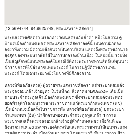
[12.5694744, 94.9625749, พระแสงราชศัสตรา]
พระแสงราชศัสตรา มรดกทางวัฒนธรรมอันล้ำค่า หนึ่งในสยาม คู่
บ้านคู่เมืองกำแพงเพชร พระแสงราชศัสตราองค์นี้ เป็นดาบฝักทอง
ลงยาที่งดงาม มีความเชื่อกันว่าเป็นดาบวิเศษ แสดงถึงพระราชอำนาจ
สูงสุดของพระมหากษัตริย์ในการปกครองบ้านเมือง ในสมัยนั้น รวมทั้ง
เป็นสัญลักษณ์แทนพระองค์ในกรณีย์ที่ทรงพระราชทานสิทธิ์แก่ขุนนาง
ข้าราชการที่ใช้อำนาจแทนพระองค์ ในการปฏิบัติราชการแทน
พระองค์ โดยเฉพาะอย่างยิ่งในช่วงที่มีศึกสงคราม
หลวงพิพิธอภัย (หวล) ผู้ถวายพระแสงราชศัสตรา แด่พระบาทสมเด็จ
พระจุลจอมเกล้าเจ้าอยู่หัว ในวันที่ ๒๖ สิงหาคม พ.ศ.๒๔๔๙ เดิมเป็น
ดาบประจำตระกูลเจ้าเมืองกำแพงเพชร ซึ่งพระบาทสมเด็จพระพุทธ
ยอดฟ้าจุฬาโลกมหาราช พระราชทานแก่พระยากำแพงเพชร (นุช)
เป็นบำเหน็จเมื่อครั้งไปราชการทัพ หลวงพิพิธอภัย(หวล) บุตรพระยา
กำแพงเพชร (อ้น) นำฝักดาบทองประจำตระกูลทูลเกล้า ฯ ถวาย
พระบาทสมเด็จพระจุลจอมเกล้าเจ้าอยู่หัวกำแพงเพชร เมื่อวันที่ ๒๖
สิงหาคม พ.ศ.๒๔๔๙ พระองค์ทรงรับและพระราชทานให้เป็นพระแสง
ราชศัสตราประจำแมืองกำแพงเพชร โดยพระยาวิเชียรปราการ ผู้ว่า