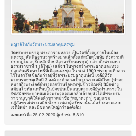
พญาลิไทกับวัดพระบรมธาตุนครชุม
วัดพระบรมธาตุ พระอารามหลวง เป็นวัดที่ตั้งอยู่ภายในเมือง
นครชุม สันนิษฐานว่าสร้างมาแล้วตั้งแต่สมัยสุโขทัย ดังความที่
ปรากฏใน จารึกหลักที่ ๓ ศิลาจารึกนครชุม) กล่าวถึงพระมหา
ธรรมราชาที่ 1 (ลิไทย) เสด็จฯ ไปทรงสร้างพระธาตุและทรง
ปลูกต้นศรีมหาโพธิ์ที่เมืองนครชุม ใน พ.ศ.1900 พระธาตุที่กล่าว
ไว้ในจารึกเชื่อกันว่าอยู่ที่วัดพระบรมธาตุแห่งนี้ เจดีย์ที่วัด
พระบรมธาตุเดิมมี 3 องค์ องค์กลางเป็นรูปพระเจดีย์ไทย (น่าจะ
หมายถึงพระเจดีย์ทรงดอกบัวหรือทรงพุ่มข้าวบิณฑ์) ฝีมือช่าง
สมัยสุโขทัย แต่ที่พบในปัจจุบันเป็นแบบพระเจดีย์พม่าเพราะใน
รัชสมัยพระบาทสมเด็จพระจุลจอมเกล้าเจ้าอยู่หัวได้มีพระบรม
ราชานุญาติให้พ่อค้าชาวพม่าชื่อ “พญาตะก่า” ซ่อมแซม
ปฏิสังขรณ์พระเจดีย์ ซึ่งชาวพม่าผู้ศรัทธานั้นได้สร้างตามแบบ
เจดีย์พม่า และมีขนาดใหญ่กว่าองค์เดิม
เผยแพร่เมื่อ 25-02-2020 ผู้เช้าชม 8,310