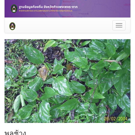
Toggle
navigati
พลูช้าง