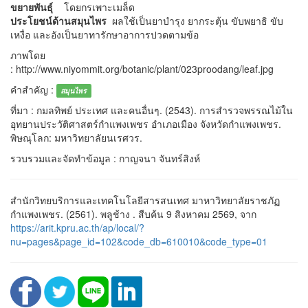
ขยายพันธุ์
โดยกรเพาะเมล็ด
ประโยชน์ด้านสมุนไพร
ผลใช้เป็นยาบำรุง ยากระตุ้น ขับพยาธิ ขับ
เหงื่อ และอังเป็นยาทารักษาอาการปวดตามข้อ
ภาพโดย
: http://www.niyommit.org/botanic/plant/023proodang/leaf.jpg
คำสำคัญ :
สมุนไพร
ที่มา : กมลทิพย์ ประเทศ และคนอื่นๆ. (2543). การสำรวจพรรณไม้ใน
อุทยานประวัติศาสตร์กำแพงเพชร อำเภอเมือง จังหวัดกำแพงเพชร.
พิษณุโลก: มหาวิทยาลัยนเรศวร.
รวบรวมและจัดทำข้อมูล : กาญจนา จันทร์สิงห์
สำนักวิทยบริการและเทคโนโลยีสารสนเทศ มาหาวิทยาลัยราชภัฏ
กำแพงเพชร. (2561). พลูช้าง . สืบค้น 9 สิงหาคม 2569, จาก
https://arit.kpru.ac.th/ap/local/?
nu=pages&page_id=102&code_db=610010&code_type=01