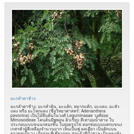
มะกล่ำตาช้าง
มะกล่ำตาช้าง, มะกล่ำต้น, มะแค้ก, หมากแค้ก, มะแดง, มะหัว
แดง หรือ มะโหกแดง (ชื่อวิทยาศาสตร์: Adenanthera
pavonina) เป็นไม้ยืนต้นในวงศ์ Leguminasae วงศ์ย่อย
Mimosoideae โคนต้นมีพูพอน ผิวเรียบ สีเทาอมน้ำตาล ใบ
ประกอบแบบขนนกสองชั้น ใบย่อยรูปไข่ ดอกช่อแบบแตกแขนง
เกสรตัวผู้สีเหลืองจำนวนมาก เห็นเป็นพู่ ผลเดี่ยว เป็นฝักแบน
ยาวขดเป็นวง เมื่ออ่อนสีเขียวอ่อน สุกแล้วสีน้ำตาล เป็นผลแห้ง