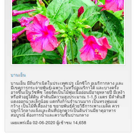
บานเย็น
บานเย็น มีถิ่นกำเนิดในประเทศเปรู เม็กซิโก อเมริกากลาง และ
มีเขตการกระจายพันธุ์เฉพาะในทวีปอเมริกาใต้ และบางครั้ง
อาจขึ้นเป็นวัชพืช โดยจัดเป็นไม้พุ่มเนื้ออ่อนมีอายุหลายปี มีเหง้า
หรือหัวอยู่ใต้ดิน ลำต้นมีความสูงประมาณ 1-1.5 เมตร มีลำต้นสี
แดงออกนวลเล็กน้อย แตกกิ่งก้านจำนวนมาก เป็นทรงพุ่มแผ่
กว้าง เป็นไม้ที่เลี้ยงง่าย ขยายพันธุ์ด้วยวิธีการเพาะเมล็ด ควร
ปลูกไว้กลางแจ้งและดินที่ปลูกควรเป็นดินร่วนมีธาตุอาหาร
สมบูรณ์ ต้องการน้ำและความชื้นปานกลาง
เผยแพร่เมื่อ 02-06-2020 ผู้เช้าชม 14,658