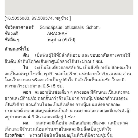
[16.5055083, 99.509574, พลูช้าง ]
ชื่อวิทยาศาสตร์
Scindapsus offucinalis Schott.
ชื่อวงศ์
ARACEAE
ชื่ออื่น ๆ
พลูช้าง (ทั่วไป)
ลักษณะทั่วไป
ต้น
เป็นพันธุ์ไม้ที่มีลำต้นอวบ และชอบอาศัยเกาะตามไม้
ยืนต้น ลำต้นโตวัดเส้นผ่าศูนย์กลางได้ประมาณ 1 ซม.
ใบ
จะเป็นใบเดี่ยวออกสลับกัน เป็นสีเขียวเข้ม ลักษณะใบ
จะเป็นแผ่นรูปไข่เบี้ยวรูปรี ขอบใบเรียบ ตรงปลายใบเรียวแหลม ส่วน
โคนใบจะกลม หรือจะเว้าเป็นรูปหัวใจ มีเส้นใบเห็นเด่นชัด ใบจะมี
ความกว้างประมาณ 6.5-15 ซม.
ดอก
จะออกเป็นช่อเดี่ยว ๆ ตรงยอด มีลักษณะเป็นแท่งกลม
ยาวและมีก้านช่อ ดอกสั้นกว่าก้านใบมาก กาบหุ้มช่อดอกด้านนอกจะ
เป็นสีเขียว ส่วนด้านในจะเป็นสีเหลือง กาบหุ้มบนแห่งช่อดอกจะ
ประกอบด้วยดอกสมบูรณ์เพศเป็นจำนวนมากแต่ละดอกจะมีเกสรตัวผู้
อยู่ประมาณ 4-6 อัน และจะมีอยู่ 1 ช่อง
ผล
ผลสดจะมีเนื้อนุ่ม เหมือนกับมะเขือเทศ แต่มีขนาด
เล็กและมีจำนวนน้อย ส่วนภายในผลจะมีเมล็ดเป็นรูปหัวใจ
นิเวศวิทยา
พรรณไม้ชนิดนี้ชอบอยู่ในที่ร่มที่มีความชุ่มชื้น