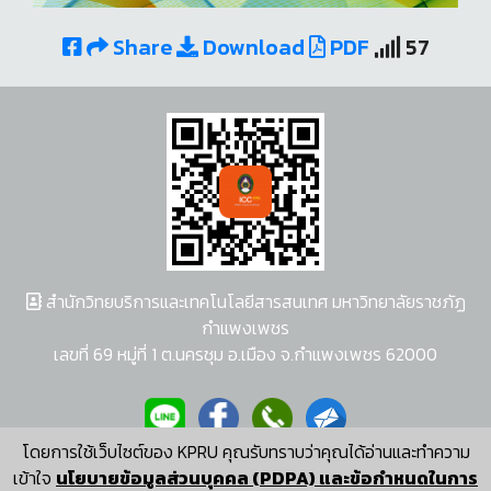
Share
Download
PDF
57
สำนักวิทยบริการและเทคโนโลยีสารสนเทศ มหาวิทยาลัยราชภัฏ
กำแพงเพชร
เลขที่ 69 หมู่ที่ 1 ต.นครชุม อ.เมือง จ.กำแพงเพชร 62000
โดยการใช้เว็บไซต์ของ KPRU คุณรับทราบว่าคุณได้อ่านและทำความ
ผู้พัฒนาระบบ อนุชา พวงผกา
เข้าใจ
นโยบายข้อมูลส่วนบุคคล (PDPA) และข้อกำหนดในการ