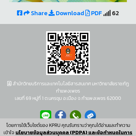
Share
Download
PDF
62
สำนักวิทยบริการและเทคโนโลยีสารสนเทศ มหาวิทยาลัยราชภัฏ
กำแพงเพชร
เลขที่ 69 หมู่ที่ 1 ต.นครชุม อ.เมือง จ.กำแพงเพชร 62000
โดยการใช้เว็บไซต์ของ KPRU คุณรับทราบว่าคุณได้อ่านและทำความ
ผู้พัฒนาระบบ อนุชา พวงผกา
เข้าใจ
นโยบายข้อมูลส่วนบุคคล (PDPA) และข้อกำหนดในการ