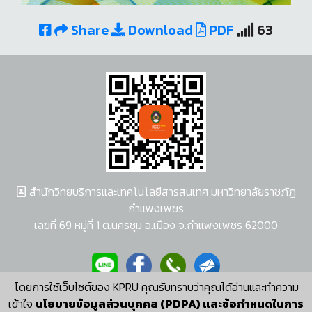
Share
Download
PDF
63
สำนักวิทยบริการและเทคโนโลยีสารสนเทศ มหาวิทยาลัยราชภัฏ
กำแพงเพชร
เลขที่ 69 หมู่ที่ 1 ต.นครชุม อ.เมือง จ.กำแพงเพชร 62000
โดยการใช้เว็บไซต์ของ KPRU คุณรับทราบว่าคุณได้อ่านและทำความ
ผู้พัฒนาระบบ อนุชา พวงผกา
เข้าใจ
นโยบายข้อมูลส่วนบุคคล (PDPA) และข้อกำหนดในการ