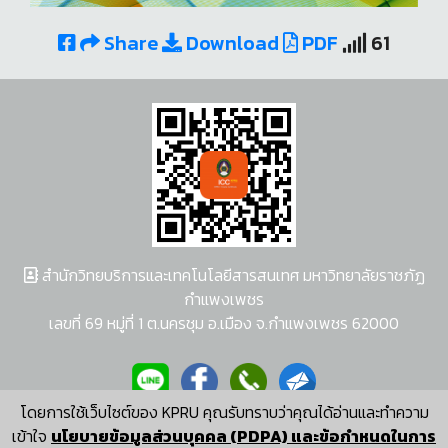
Share
Download
PDF
61
สำนักวิทยบริการและเทคโนโลยีสารสนเทศ มหาวิทยาลัยราชภัฏ
กำแพงเพชร
เลขที่ 69 หมู่ที่ 1 ต.นครชุม อ.เมือง จ.กำแพงเพชร 62000
โดยการใช้เว็บไซต์ของ KPRU คุณรับทราบว่าคุณได้อ่านและทำความ
ผู้พัฒนาระบบ อนุชา พวงผกา
เข้าใจ
นโยบายข้อมูลส่วนบุคคล (PDPA) และข้อกำหนดในการ