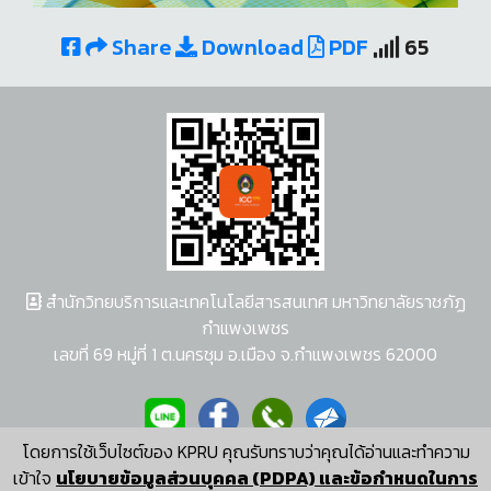
Share
Download
PDF
65
สำนักวิทยบริการและเทคโนโลยีสารสนเทศ มหาวิทยาลัยราชภัฏ
กำแพงเพชร
เลขที่ 69 หมู่ที่ 1 ต.นครชุม อ.เมือง จ.กำแพงเพชร 62000
โดยการใช้เว็บไซต์ของ KPRU คุณรับทราบว่าคุณได้อ่านและทำความ
ผู้พัฒนาระบบ อนุชา พวงผกา
เข้าใจ
นโยบายข้อมูลส่วนบุคคล (PDPA) และข้อกำหนดในการ