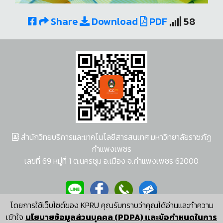
Share
Download
PDF
58
สำนักวิทยบริการและเทคโนโลยีสารสนเทศ มหาวิทยาลัยราชภัฏ
กำแพงเพชร
เลขที่ 69 หมู่ที่ 1 ต.นครชุม อ.เมือง จ.กำแพงเพชร 62000
โดยการใช้เว็บไซต์ของ KPRU คุณรับทราบว่าคุณได้อ่านและทำความ
ผู้พัฒนาระบบ อนุชา พวงผกา
เข้าใจ
นโยบายข้อมูลส่วนบุคคล (PDPA) และข้อกำหนดในการ