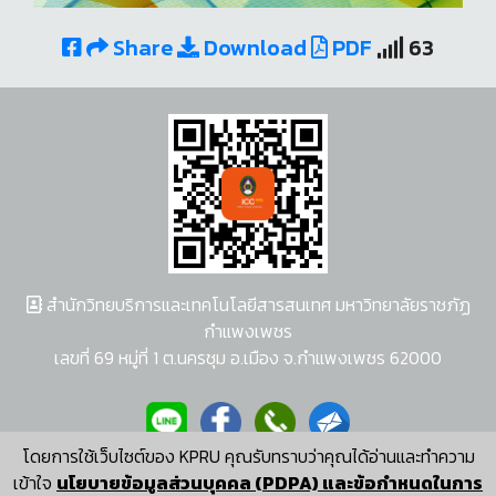
Share
Download
PDF
63
สำนักวิทยบริการและเทคโนโลยีสารสนเทศ มหาวิทยาลัยราชภัฏ
กำแพงเพชร
เลขที่ 69 หมู่ที่ 1 ต.นครชุม อ.เมือง จ.กำแพงเพชร 62000
โดยการใช้เว็บไซต์ของ KPRU คุณรับทราบว่าคุณได้อ่านและทำความ
ผู้พัฒนาระบบ อนุชา พวงผกา
เข้าใจ
นโยบายข้อมูลส่วนบุคคล (PDPA) และข้อกำหนดในการ