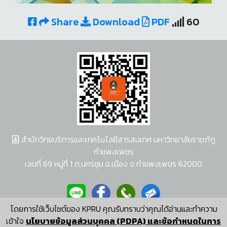
Share
Download
PDF
60
สำนักวิทยบริการและเทคโนโลยีสารสนเทศ มหาวิทยาลัยราชภัฏ
กำแพงเพชร
เลขที่ 69 หมู่ที่ 1 ต.นครชุม อ.เมือง จ.กำแพงเพชร 62000
โดยการใช้เว็บไซต์ของ KPRU คุณรับทราบว่าคุณได้อ่านและทำความ
ผู้พัฒนาระบบ อนุชา พวงผกา
เข้าใจ
นโยบายข้อมูลส่วนบุคคล (PDPA) และข้อกำหนดในการ