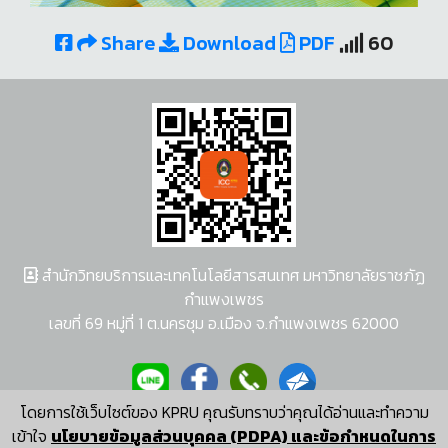
Share
Download
PDF
60
สำนักวิทยบริการและเทคโนโลยีสารสนเทศ มหาวิทยาลัยราชภัฏ
กำแพงเพชร
เลขที่ 69 หมู่ที่ 1 ต.นครชุม อ.เมือง จ.กำแพงเพชร 62000
โดยการใช้เว็บไซต์ของ KPRU คุณรับทราบว่าคุณได้อ่านและทำความ
ผู้พัฒนาระบบ อนุชา พวงผกา
เข้าใจ
นโยบายข้อมูลส่วนบุคคล (PDPA) และข้อกำหนดในการ