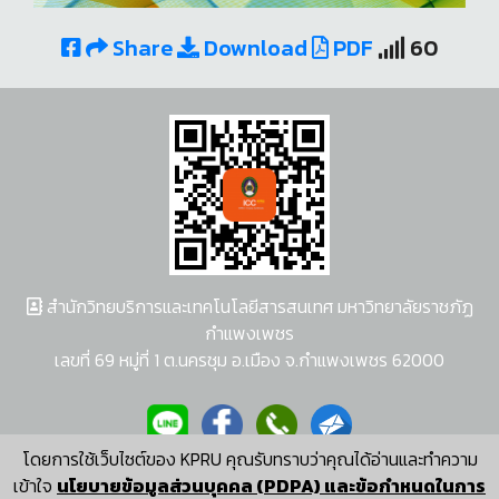
Share
Download
PDF
60
สำนักวิทยบริการและเทคโนโลยีสารสนเทศ มหาวิทยาลัยราชภัฏ
กำแพงเพชร
เลขที่ 69 หมู่ที่ 1 ต.นครชุม อ.เมือง จ.กำแพงเพชร 62000
โดยการใช้เว็บไซต์ของ KPRU คุณรับทราบว่าคุณได้อ่านและทำความ
ผู้พัฒนาระบบ อนุชา พวงผกา
เข้าใจ
นโยบายข้อมูลส่วนบุคคล (PDPA) และข้อกำหนดในการ