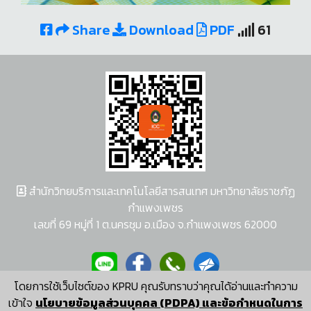
Share
Download
PDF
61
สำนักวิทยบริการและเทคโนโลยีสารสนเทศ มหาวิทยาลัยราชภัฏ
กำแพงเพชร
เลขที่ 69 หมู่ที่ 1 ต.นครชุม อ.เมือง จ.กำแพงเพชร 62000
โดยการใช้เว็บไซต์ของ KPRU คุณรับทราบว่าคุณได้อ่านและทำความ
ผู้พัฒนาระบบ อนุชา พวงผกา
เข้าใจ
นโยบายข้อมูลส่วนบุคคล (PDPA) และข้อกำหนดในการ