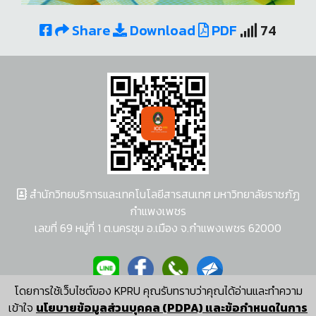
Share
Download
PDF
74
สำนักวิทยบริการและเทคโนโลยีสารสนเทศ มหาวิทยาลัยราชภัฏ
กำแพงเพชร
เลขที่ 69 หมู่ที่ 1 ต.นครชุม อ.เมือง จ.กำแพงเพชร 62000
โดยการใช้เว็บไซต์ของ KPRU คุณรับทราบว่าคุณได้อ่านและทำความ
ผู้พัฒนาระบบ อนุชา พวงผกา
เข้าใจ
นโยบายข้อมูลส่วนบุคคล (PDPA) และข้อกำหนดในการ