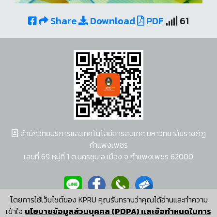
Share
Download
PDF
61
สำนักวิทยบริการและเทคโนโลยีสารสนเทศ มหาวิทยาลัยราชภัฏ
กำแพงเพชร
เลขที่ 69 หมู่ที่ 1 ต.นครชุม อ.เมือง จ.กำแพงเพชร 62000
โดยการใช้เว็บไซต์ของ KPRU คุณรับทราบว่าคุณได้อ่านและทำความ
ผู้พัฒนาระบบ อนุชา พวงผกา
เข้าใจ
นโยบายข้อมูลส่วนบุคคล (PDPA) และข้อกำหนดในการ