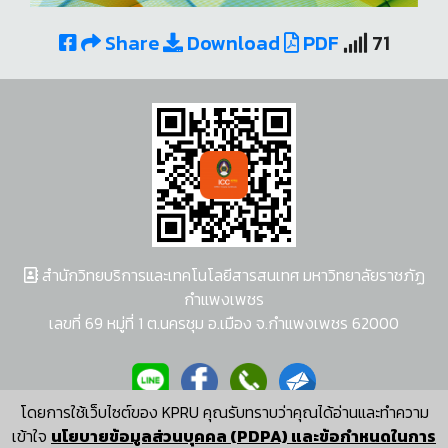
Share
Download
PDF
71
สำนักวิทยบริการและเทคโนโลยีสารสนเทศ มหาวิทยาลัยราชภัฏ
กำแพงเพชร
เลขที่ 69 หมู่ที่ 1 ต.นครชุม อ.เมือง จ.กำแพงเพชร 62000
โดยการใช้เว็บไซต์ของ KPRU คุณรับทราบว่าคุณได้อ่านและทำความ
ผู้พัฒนาระบบ อนุชา พวงผกา
เข้าใจ
นโยบายข้อมูลส่วนบุคคล (PDPA) และข้อกำหนดในการ