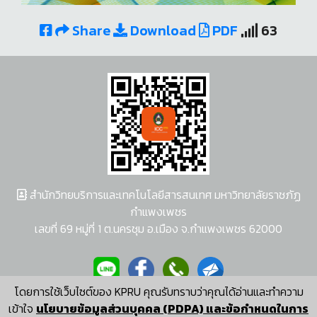
Share
Download
PDF
63
สำนักวิทยบริการและเทคโนโลยีสารสนเทศ มหาวิทยาลัยราชภัฏ
กำแพงเพชร
เลขที่ 69 หมู่ที่ 1 ต.นครชุม อ.เมือง จ.กำแพงเพชร 62000
โดยการใช้เว็บไซต์ของ KPRU คุณรับทราบว่าคุณได้อ่านและทำความ
ผู้พัฒนาระบบ อนุชา พวงผกา
เข้าใจ
นโยบายข้อมูลส่วนบุคคล (PDPA) และข้อกำหนดในการ