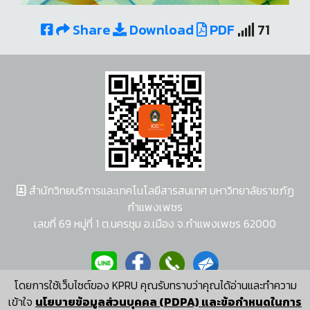
Share
Download
PDF
71
สำนักวิทยบริการและเทคโนโลยีสารสนเทศ มหาวิทยาลัยราชภัฏ
กำแพงเพชร
เลขที่ 69 หมู่ที่ 1 ต.นครชุม อ.เมือง จ.กำแพงเพชร 62000
โดยการใช้เว็บไซต์ของ KPRU คุณรับทราบว่าคุณได้อ่านและทำความ
ผู้พัฒนาระบบ อนุชา พวงผกา
เข้าใจ
นโยบายข้อมูลส่วนบุคคล (PDPA) และข้อกำหนดในการ