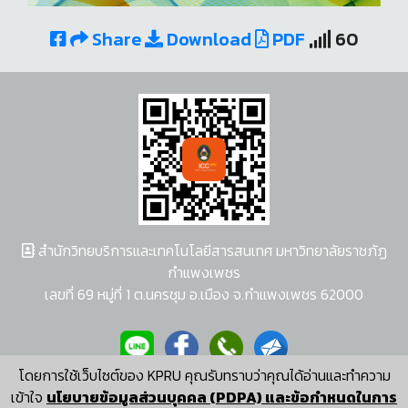
Share
Download
PDF
60
สำนักวิทยบริการและเทคโนโลยีสารสนเทศ มหาวิทยาลัยราชภัฏ
กำแพงเพชร
เลขที่ 69 หมู่ที่ 1 ต.นครชุม อ.เมือง จ.กำแพงเพชร 62000
โดยการใช้เว็บไซต์ของ KPRU คุณรับทราบว่าคุณได้อ่านและทำความ
ผู้พัฒนาระบบ อนุชา พวงผกา
เข้าใจ
นโยบายข้อมูลส่วนบุคคล (PDPA) และข้อกำหนดในการ