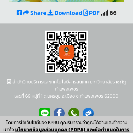
Share
Download
PDF
66
สำนักวิทยบริการและเทคโนโลยีสารสนเทศ มหาวิทยาลัยราชภัฏ
กำแพงเพชร
เลขที่ 69 หมู่ที่ 1 ต.นครชุม อ.เมือง จ.กำแพงเพชร 62000
โดยการใช้เว็บไซต์ของ KPRU คุณรับทราบว่าคุณได้อ่านและทำความ
ผู้พัฒนาระบบ อนุชา พวงผกา
เข้าใจ
นโยบายข้อมูลส่วนบุคคล (PDPA) และข้อกำหนดในการ