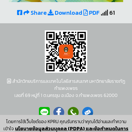
Share
Download
PDF
61
สำนักวิทยบริการและเทคโนโลยีสารสนเทศ มหาวิทยาลัยราชภัฏ
กำแพงเพชร
เลขที่ 69 หมู่ที่ 1 ต.นครชุม อ.เมือง จ.กำแพงเพชร 62000
โดยการใช้เว็บไซต์ของ KPRU คุณรับทราบว่าคุณได้อ่านและทำความ
ผู้พัฒนาระบบ อนุชา พวงผกา
เข้าใจ
นโยบายข้อมูลส่วนบุคคล (PDPA) และข้อกำหนดในการ