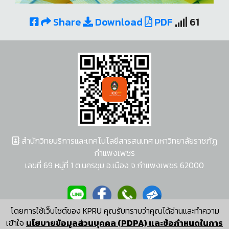
Share
Download
PDF
61
สำนักวิทยบริการและเทคโนโลยีสารสนเทศ มหาวิทยาลัยราชภัฏ
กำแพงเพชร
เลขที่ 69 หมู่ที่ 1 ต.นครชุม อ.เมือง จ.กำแพงเพชร 62000
โดยการใช้เว็บไซต์ของ KPRU คุณรับทราบว่าคุณได้อ่านและทำความ
ผู้พัฒนาระบบ อนุชา พวงผกา
เข้าใจ
นโยบายข้อมูลส่วนบุคคล (PDPA) และข้อกำหนดในการ