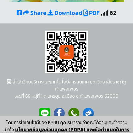
Share
Download
PDF
62
สำนักวิทยบริการและเทคโนโลยีสารสนเทศ มหาวิทยาลัยราชภัฏ
กำแพงเพชร
เลขที่ 69 หมู่ที่ 1 ต.นครชุม อ.เมือง จ.กำแพงเพชร 62000
โดยการใช้เว็บไซต์ของ KPRU คุณรับทราบว่าคุณได้อ่านและทำความ
ผู้พัฒนาระบบ อนุชา พวงผกา
เข้าใจ
นโยบายข้อมูลส่วนบุคคล (PDPA) และข้อกำหนดในการ