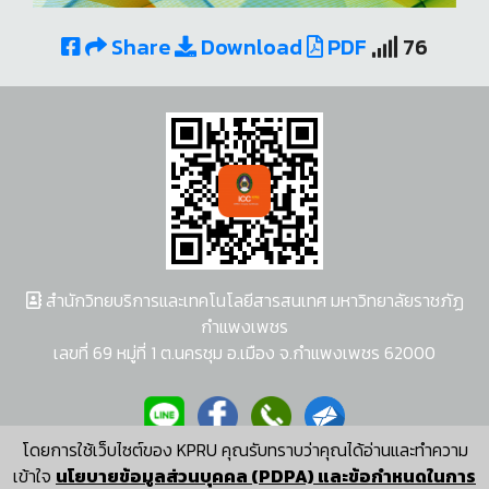
Share
Download
PDF
76
สำนักวิทยบริการและเทคโนโลยีสารสนเทศ มหาวิทยาลัยราชภัฏ
กำแพงเพชร
เลขที่ 69 หมู่ที่ 1 ต.นครชุม อ.เมือง จ.กำแพงเพชร 62000
โดยการใช้เว็บไซต์ของ KPRU คุณรับทราบว่าคุณได้อ่านและทำความ
ผู้พัฒนาระบบ อนุชา พวงผกา
เข้าใจ
นโยบายข้อมูลส่วนบุคคล (PDPA) และข้อกำหนดในการ