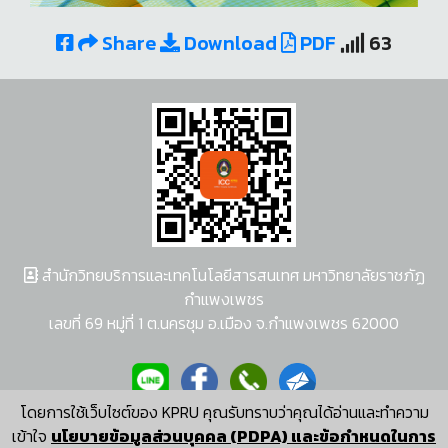
Share
Download
PDF
63
สำนักวิทยบริการและเทคโนโลยีสารสนเทศ มหาวิทยาลัยราชภัฏ
กำแพงเพชร
เลขที่ 69 หมู่ที่ 1 ต.นครชุม อ.เมือง จ.กำแพงเพชร 62000
โดยการใช้เว็บไซต์ของ KPRU คุณรับทราบว่าคุณได้อ่านและทำความ
ผู้พัฒนาระบบ อนุชา พวงผกา
เข้าใจ
นโยบายข้อมูลส่วนบุคคล (PDPA) และข้อกำหนดในการ