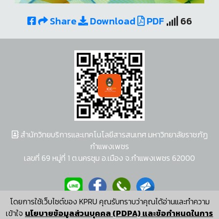
Share
Download
PDF
66
สำนักวิทยบริการและเทคโนโลยีสารสนเทศ มหาวิทยาลัยราชภัฏ
กำแพงเพชร
เลขที่ 69 หมู่ที่ 1 ต.นครชุม อ.เมือง จ.กำแพงเพชร 62000
โดยการใช้เว็บไซต์ของ KPRU คุณรับทราบว่าคุณได้อ่านและทำความ
ผู้พัฒนาระบบ อนุชา พวงผกา
เข้าใจ
นโยบายข้อมูลส่วนบุคคล (PDPA) และข้อกำหนดในการ