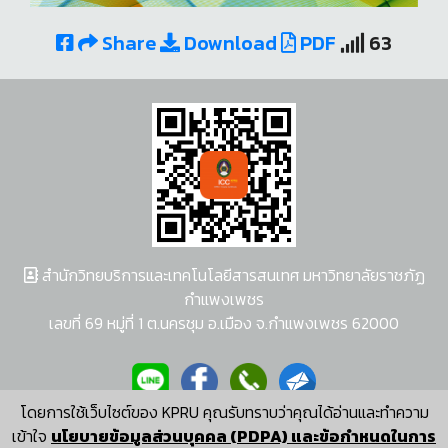
Share
Download
PDF
63
สำนักวิทยบริการและเทคโนโลยีสารสนเทศ มหาวิทยาลัยราชภัฏ
กำแพงเพชร
เลขที่ 69 หมู่ที่ 1 ต.นครชุม อ.เมือง จ.กำแพงเพชร 62000
โดยการใช้เว็บไซต์ของ KPRU คุณรับทราบว่าคุณได้อ่านและทำความ
ผู้พัฒนาระบบ อนุชา พวงผกา
เข้าใจ
นโยบายข้อมูลส่วนบุคคล (PDPA) และข้อกำหนดในการ