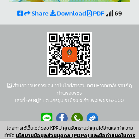
Share
Download
PDF
69
สำนักวิทยบริการและเทคโนโลยีสารสนเทศ มหาวิทยาลัยราชภัฏ
กำแพงเพชร
เลขที่ 69 หมู่ที่ 1 ต.นครชุม อ.เมือง จ.กำแพงเพชร 62000
โดยการใช้เว็บไซต์ของ KPRU คุณรับทราบว่าคุณได้อ่านและทำความ
ผู้พัฒนาระบบ อนุชา พวงผกา
เข้าใจ
นโยบายข้อมูลส่วนบุคคล (PDPA) และข้อกำหนดในการ