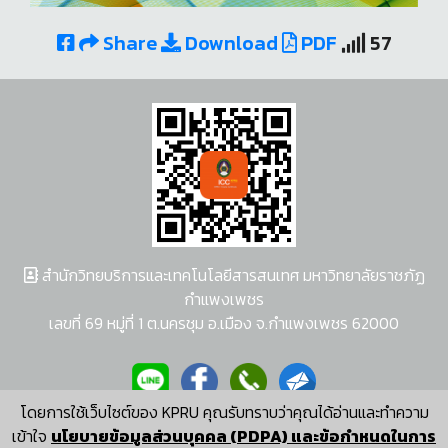
Share
Download
PDF
57
สำนักวิทยบริการและเทคโนโลยีสารสนเทศ มหาวิทยาลัยราชภัฏ
กำแพงเพชร
เลขที่ 69 หมู่ที่ 1 ต.นครชุม อ.เมือง จ.กำแพงเพชร 62000
โดยการใช้เว็บไซต์ของ KPRU คุณรับทราบว่าคุณได้อ่านและทำความ
ผู้พัฒนาระบบ อนุชา พวงผกา
เข้าใจ
นโยบายข้อมูลส่วนบุคคล (PDPA) และข้อกำหนดในการ