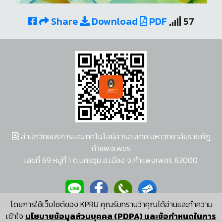
Share
Download
PDF
57
สำนักวิทยบริการและเทคโนโลยีสารสนเทศ มหาวิทยาลัยราชภัฏ
กำแพงเพชร
เลขที่ 69 หมู่ที่ 1 ต.นครชุม อ.เมือง จ.กำแพงเพชร 62000
โดยการใช้เว็บไซต์ของ KPRU คุณรับทราบว่าคุณได้อ่านและทำความ
ผู้พัฒนาระบบ อนุชา พวงผกา
เข้าใจ
นโยบายข้อมูลส่วนบุคคล (PDPA) และข้อกำหนดในการ