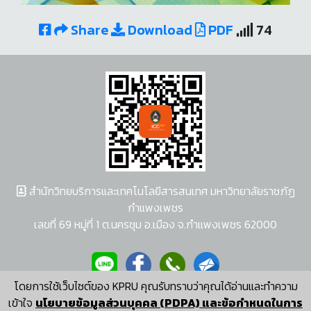
Share
Download
PDF
74
สำนักวิทยบริการและเทคโนโลยีสารสนเทศ มหาวิทยาลัยราชภัฏ
กำแพงเพชร
เลขที่ 69 หมู่ที่ 1 ต.นครชุม อ.เมือง จ.กำแพงเพชร 62000
โดยการใช้เว็บไซต์ของ KPRU คุณรับทราบว่าคุณได้อ่านและทำความ
ผู้พัฒนาระบบ อนุชา พวงผกา
เข้าใจ
นโยบายข้อมูลส่วนบุคคล (PDPA) และข้อกำหนดในการ