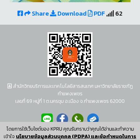
Share
Download
PDF
62
สำนักวิทยบริการและเทคโนโลยีสารสนเทศ มหาวิทยาลัยราชภัฏ
กำแพงเพชร
เลขที่ 69 หมู่ที่ 1 ต.นครชุม อ.เมือง จ.กำแพงเพชร 62000
โดยการใช้เว็บไซต์ของ KPRU คุณรับทราบว่าคุณได้อ่านและทำความ
ผู้พัฒนาระบบ อนุชา พวงผกา
เข้าใจ
นโยบายข้อมูลส่วนบุคคล (PDPA) และข้อกำหนดในการ