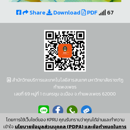
Share
Download
PDF
67
สำนักวิทยบริการและเทคโนโลยีสารสนเทศ มหาวิทยาลัยราชภัฏ
กำแพงเพชร
เลขที่ 69 หมู่ที่ 1 ต.นครชุม อ.เมือง จ.กำแพงเพชร 62000
โดยการใช้เว็บไซต์ของ KPRU คุณรับทราบว่าคุณได้อ่านและทำความ
ผู้พัฒนาระบบ อนุชา พวงผกา
เข้าใจ
นโยบายข้อมูลส่วนบุคคล (PDPA) และข้อกำหนดในการ