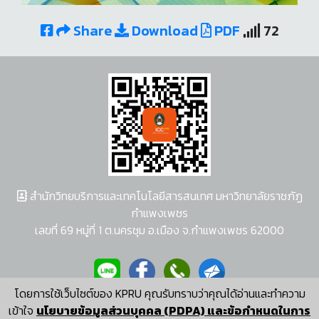
Share
Download
PDF
72
สำนักวิทยบริการและเทคโนโลยีสารสนเทศ มหาวิทยาลัยราชภัฏ
กำแพงเพชร
เลขที่ 69 หมู่ที่ 1 ต.นครชุม อ.เมือง จ.กำแพงเพชร 62000
โดยการใช้เว็บไซต์ของ KPRU คุณรับทราบว่าคุณได้อ่านและทำความ
ผู้พัฒนาระบบ อนุชา พวงผกา
เข้าใจ
นโยบายข้อมูลส่วนบุคคล (PDPA) และข้อกำหนดในการ