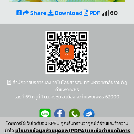
Share
Download
PDF
60
สำนักวิทยบริการและเทคโนโลยีสารสนเทศ มหาวิทยาลัยราชภัฏ
กำแพงเพชร
เลขที่ 69 หมู่ที่ 1 ต.นครชุม อ.เมือง จ.กำแพงเพชร 62000
โดยการใช้เว็บไซต์ของ KPRU คุณรับทราบว่าคุณได้อ่านและทำความ
ผู้พัฒนาระบบ อนุชา พวงผกา
เข้าใจ
นโยบายข้อมูลส่วนบุคคล (PDPA) และข้อกำหนดในการ