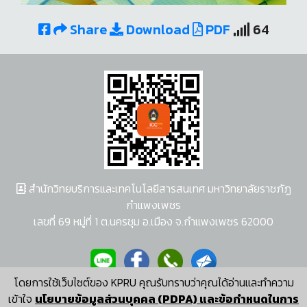
Share
Download
PDF
64
สำนักวิทยบริการและเทคโนโลยีสารสนเทศ มหาวิทยาลัยราชภัฏ
กำแพงเพชร
เลขที่ 69 หมู่ที่ 1 ต.นครชุม อ.เมือง จ.กำแพงเพชร 62000
โดยการใช้เว็บไซต์ของ KPRU คุณรับทราบว่าคุณได้อ่านและทำความ
ผู้พัฒนาระบบ อนุชา พวงผกา
เข้าใจ
นโยบายข้อมูลส่วนบุคคล (PDPA) และข้อกำหนดในการ