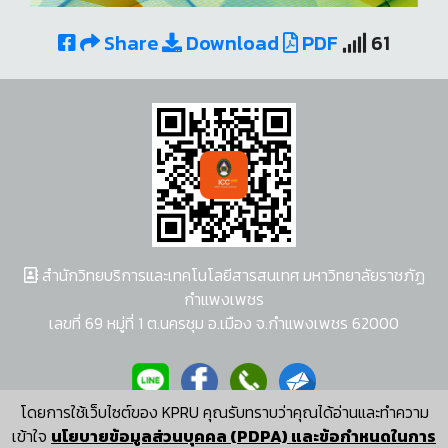
Share
Download
PDF
61
สำนักวิทยบริการและเทคโนโลยีสารสนเทศ มหาวิทยาลัยราชภัฏ
กำแพงเพชร
เลขที่ 69 หมู่ที่ 1 ต.นครชุม อ.เมือง จ.กำแพงเพชร 62000
โดยการใช้เว็บไซต์ของ KPRU คุณรับทราบว่าคุณได้อ่านและทำความ
ผู้พัฒนาระบบ อนุชา พวงผกา
เข้าใจ
นโยบายข้อมูลส่วนบุคคล (PDPA) และข้อกำหนดในการ